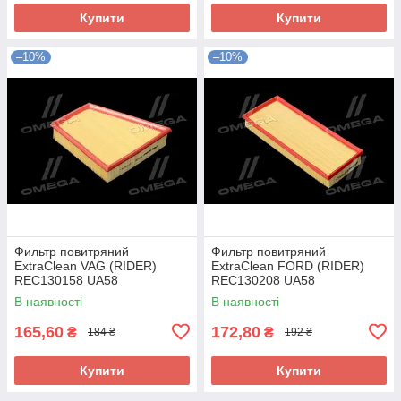
Купити
Купити
–10%
–10%
Фильтр повитряний
Фильтр повитряний
ExtraClean VAG (RIDER)
ExtraClean FORD (RIDER)
REC130158 UA58
REC130208 UA58
В наявності
В наявності
165,60
172,80
₴
₴
184 ₴
192 ₴
Купити
Купити