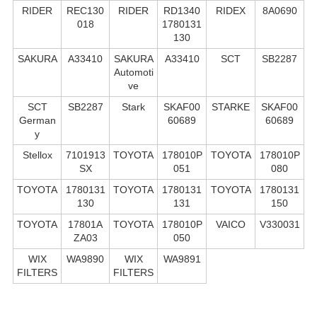
RIDER
REC130
RIDER
RD1340
RIDEX
8A0690
018
1780131
130
SAKURA
A33410
SAKURA
A33410
SCT
SB2287
Automoti
ve
SCT
SB2287
Stark
SKAF00
STARKE
SKAF00
German
60689
60689
y
Stellox
7101913
TOYOTA
178010P
TOYOTA
178010P
SX
051
080
TOYOTA
1780131
TOYOTA
1780131
TOYOTA
1780131
130
131
150
TOYOTA
17801A
TOYOTA
178010P
VAICO
V330031
ZA03
050
WIX
WA9890
WIX
WA9891
FILTERS
FILTERS