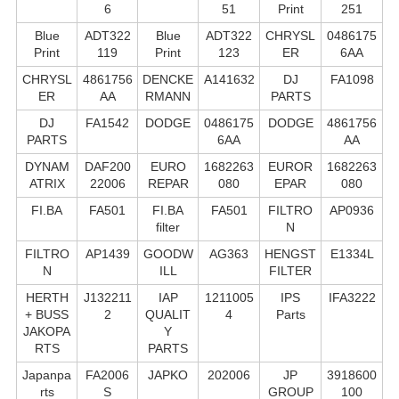
6
51
Print
251
Blue
ADT322
Blue
ADT322
CHRYSL
0486175
Print
119
Print
123
ER
6AA
CHRYSL
4861756
DENCKE
A141632
DJ
FA1098
ER
AA
RMANN
PARTS
DJ
FA1542
DODGE
0486175
DODGE
4861756
PARTS
6AA
AA
DYNAM
DAF200
EURO
1682263
EUROR
1682263
ATRIX
22006
REPAR
080
EPAR
080
FI.BA
FA501
FI.BA
FA501
FILTRO
AP0936
filter
N
FILTRO
AP1439
GOODW
AG363
HENGST
E1334L
N
ILL
FILTER
HERTH
J132211
IAP
1211005
IPS
IFA3222
+ BUSS
2
QUALIT
4
Parts
JAKOPA
Y
RTS
PARTS
Japanpa
FA2006
JAPKO
202006
JP
3918600
rts
S
GROUP
100