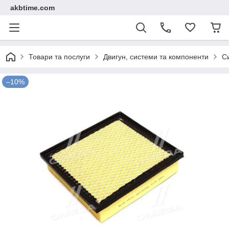
akbtime.com
Товари та послуги
Двигун, системи та компоненти
С
–10%