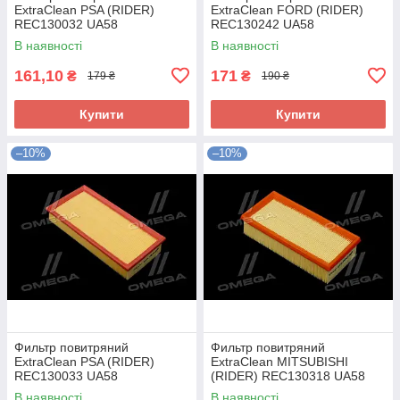
ExtraClean PSA (RIDER)
ExtraClean FORD (RIDER)
REC130032 UA58
REC130242 UA58
В наявності
В наявності
161,10
171
₴
₴
179 ₴
190 ₴
Купити
Купити
–10%
–10%
Фильтр повитряний
Фильтр повитряний
ExtraClean PSA (RIDER)
ExtraClean MITSUBISHI
REC130033 UA58
(RIDER) REC130318 UA58
В наявності
В наявності