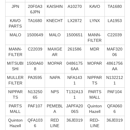
JPN
20F0A3
KAISHIN
A10270
KAVO
TA1680
6JPN
KAVO
TA1680
KNECHT
LX2872
LYNX
LA1953
PARTS
MALO
1500649
MALO
1500651
MANN-
C22039
FILTER
MANN-
C22039
MAXGE
261586
MDR
MAF320
FILTER
AR
06
MITSUBI
1500A60
MOPAR
0486175
MOPAR
4861756
SHI
8
6AA
AA
MULLER
PA3595
NAPA
NFA143
NIPPAR
N132212
FILTER
1
TS
1
NIPPAR
N13250
NPS
T132A13
PARTS
PAF104
TS
65
1
MALL
PARTS
PAF107
PEMEBL
JAPFA20
Quinton
QFA060
MALL
A
06S
Hazell
6
Quinton
QFA103
RED
36JE019
RED-
36JE019
Hazell
6
LINE
LINE