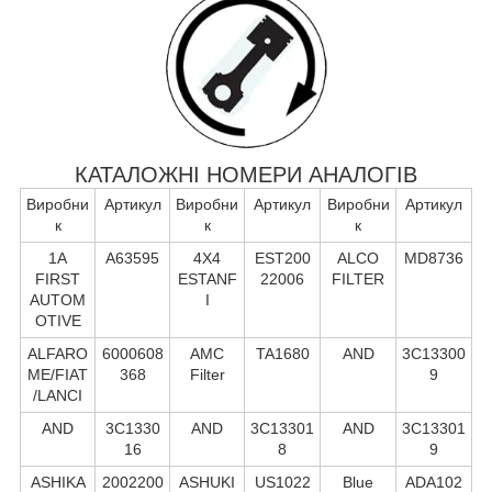
КАТАЛОЖНІ НОМЕРИ АНАЛОГІВ
Виробни
Артикул
Виробни
Артикул
Виробни
Артикул
к
к
к
1A
A63595
4X4
EST200
ALCO
MD8736
FIRST
ESTANF
22006
FILTER
AUTOM
I
OTIVE
ALFARO
6000608
AMC
TA1680
AND
3C13300
ME/FIAT
368
Filter
9
/LANCI
AND
3C1330
AND
3C13301
AND
3C13301
16
8
9
ASHIKA
2002200
ASHUKI
US1022
Blue
ADA102