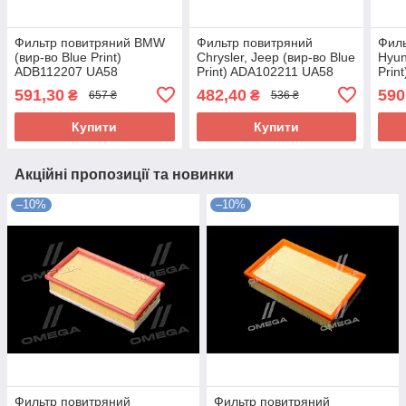
Фильтр повитряний BMW
Фильтр повитряний
Филь
(вир-во Blue Print)
Chrysler, Jeep (вир-во Blue
Hyun
ADB112207 UA58
Print) ADA102211 UA58
Prin
591,30
482,40
590
₴
₴
657 ₴
536 ₴
Купити
Купити
Акційні пропозиції та новинки
–10%
–10%
Фильтр повитряний
Фильтр повитряний