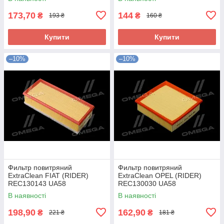
173,70
144
₴
₴
193 ₴
160 ₴
Купити
Купити
–10%
–10%
Фильтр повитряний
Фильтр повитряний
ExtraClean FIAT (RIDER)
ExtraClean OPEL (RIDER)
REC130143 UA58
REC130030 UA58
В наявності
В наявності
198,90
162,90
₴
₴
221 ₴
181 ₴