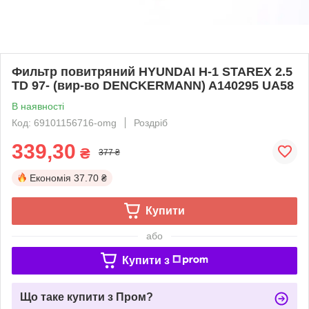
Фильтр повитряний HYUNDAI H-1 STAREX 2.5
TD 97- (вир-во DENCKERMANN) A140295 UA58
В наявності
Код: 69101156716-omg
Роздріб
339,30
₴
377 ₴
Економія
37.70 ₴
Купити
або
Купити з
Що таке купити з Пром?