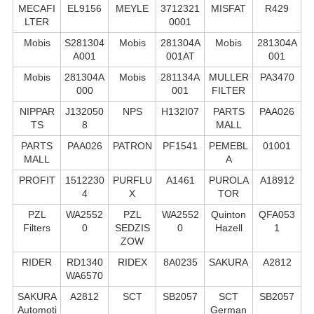
MECAFI
EL9156
MEYLE
3712321
MISFAT
R429
LTER
0001
Mobis
S281304
Mobis
281304A
Mobis
281304A
A001
001AT
001
Mobis
281304A
Mobis
281134A
MULLER
PA3470
000
001
FILTER
NIPPAR
J132050
NPS
H132I07
PARTS
PAA026
TS
8
MALL
PARTS
PAA026
PATRON
PF1541
PEMEBL
01001
MALL
A
PROFIT
1512230
PURFLU
A1461
PUROLA
A18912
4
X
TOR
PZL
WA2552
PZL
WA2552
Quinton
QFA053
Filters
0
SEDZIS
0
Hazell
1
ZOW
RIDER
RD1340
RIDEX
8A0235
SAKURA
A2812
WA6570
SAKURA
A2812
SCT
SB2057
SCT
SB2057
Automoti
German