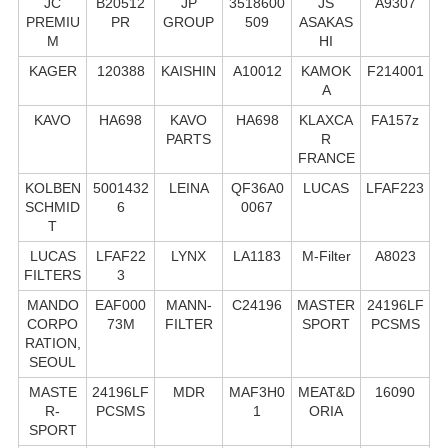
JC
B20512
JP
3518600
JS
A9307
PREMIU
PR
GROUP
509
ASAKAS
M
HI
KAGER
120388
KAISHIN
A10012
KAMOK
F214001
A
KAVO
HA698
KAVO
HA698
KLAXCA
FA157z
PARTS
R
FRANCE
KOLBEN
5001432
LEINA
QF36A0
LUCAS
LFAF223
SCHMID
6
0067
T
LUCAS
LFAF22
LYNX
LA1183
M-Filter
A8023
FILTERS
3
MANDO
EAF000
MANN-
C24196
MASTER
24196LF
CORPO
73M
FILTER
SPORT
PCSMS
RATION,
SEOUL
MASTE
24196LF
MDR
MAF3H0
MEAT&D
16090
R-
PCSMS
1
ORIA
SPORT