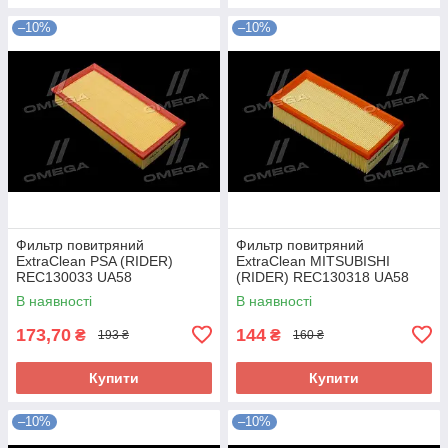
–10%
–10%
Фильтр повитряний
Фильтр повитряний
ExtraClean PSA (RIDER)
ExtraClean MITSUBISHI
REC130033 UA58
(RIDER) REC130318 UA58
В наявності
В наявності
173,70
144
₴
₴
193 ₴
160 ₴
Купити
Купити
–10%
–10%