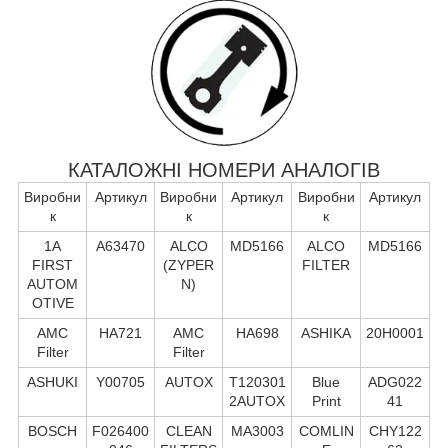
КАТАЛОЖНІ НОМЕРИ АНАЛОГІВ
Виробни
Артикул
Виробни
Артикул
Виробни
Артикул
к
к
к
1A
A63470
ALCO
MD5166
ALCO
MD5166
FIRST
(ZYPER
FILTER
AUTOM
N)
OTIVE
AMC
HA721
AMC
HA698
ASHIKA
20H0001
Filter
Filter
ASHUKI
Y00705
AUTOX
T120301
Blue
ADG022
2AUTOX
Print
41
BOSCH
F026400
CLEAN
MA3003
COMLIN
CHY122