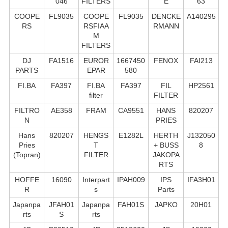
046
FILTERS
E
63
COOPE
FL9035
COOPE
FL9035
DENCKE
A140295
RS
RSFIAA
RMANN
M
FILTERS
DJ
FA1516
EUROR
1667450
FENOX
FAI213
PARTS
EPAR
580
FI.BA
FA397
FI.BA
FA397
FIL
HP2561
filter
FILTER
FILTRO
AE358
FRAM
CA9551
HANS
820207
N
PRIES
Hans
820207
HENGS
E1282L
HERTH
J132050
Pries
T
+ BUSS
8
(Topran)
FILTER
JAKOPA
RTS
HOFFE
16090
Interpart
IPAH009
IPS
IFA3H01
R
s
Parts
Japanpa
JFAH01
Japanpa
FAH01S
JAPKO
20H01
rts
S
rts