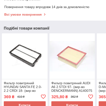
Повернення товару впродовж 14 днів за домовленістю
Всі умови повернення
Подібні товари компанії
Фильтр повитряний
Фильтр повитряний AUDI
Филь
HYUNDAI SANTA FE 2.0-
A6 2.5TDI 97- (вир-во
D-MA
2.2 CRDI 18- (вир-во
DENCKERMANN) A140075
(ви
DENCKERMANN) A142094
UA58
A14
369
325,80
365
₴
₴
410 ₴
362 ₴
UA58
Купити
Купити