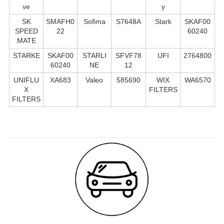
ve
y
SK
SMAFH0
Sofima
S7648A
Stark
SKAF00
SPEED
22
60240
MATE
STARKE
SKAF00
STARLI
SFVF78
UFI
2764800
60240
NE
12
UNIFLU
XA683
Valeo
585690
WIX
WA6570
X
FILTERS
FILTERS