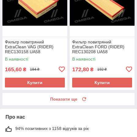
Фильтр повитряний
Фильтр повитряний
ExtraClean VAG (RIDER)
ExtraClean FORD (RIDER)
REC130158 UA58
REC130208 UA58
В наявності
В наявності
165,60
172,80
₴
₴
184 ₴
192 ₴
Купити
Купити
Показати ще
Про нас
94% позитивних з 1158 відгуків за рік