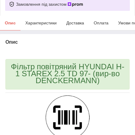
Замовлення під захистом
Опис
Характеристики
Доставка
Оплата
Умови п
Опис
bvd_ggl
Фільтр повітряний HYUNDAI H-
1 STAREX 2.5 TD 97- (вир-во
DENCKERMANN)