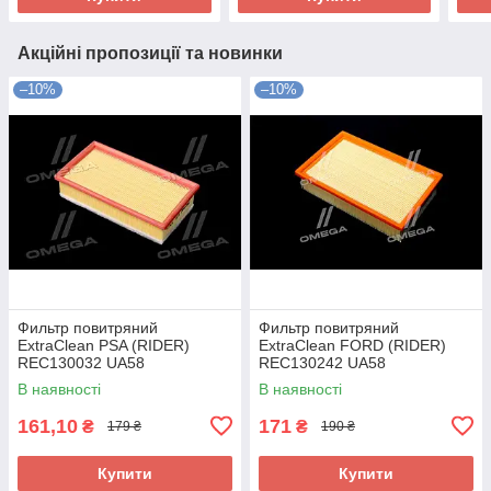
Акційні пропозиції та новинки
–10%
–10%
Фильтр повитряний
Фильтр повитряний
ExtraClean PSA (RIDER)
ExtraClean FORD (RIDER)
REC130032 UA58
REC130242 UA58
В наявності
В наявності
161,10
171
₴
₴
179 ₴
190 ₴
Купити
Купити