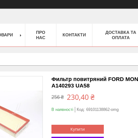
ПРО
ДОСТАВКА ТА
ОВАРИ
КОНТАКТИ
НАС
ОПЛАТА
Фильтр повитряний FORD MONDE
A140293 UA58
230,40 ₴
256 ₴
В наявності
Код:
69101138862-omg
Купити