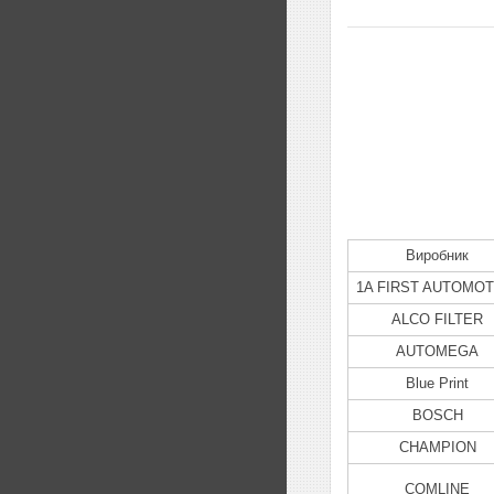
Виробник
1A FIRST AUTOMOT
ALCO FILTER
AUTOMEGA
Blue Print
BOSCH
CHAMPION
COMLINE