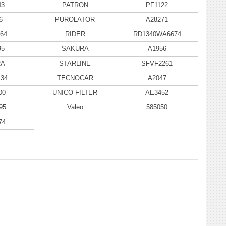
43
PATRON
PF1122
6
PUROLATOR
A28271
64
RIDER
RD1340WA6674
95
SAKURA
A1956
2A
STARLINE
SFVF2261
434
TECNOCAR
A2047
00
UNICO FILTER
AE3452
95
Valeo
585050
74