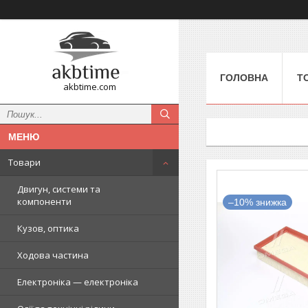
ГОЛОВНА
Т
akbtime.com
Товари
Двигун, системи та
компоненти
–10%
Кузов, оптика
Ходова частина
Електроніка — електроніка