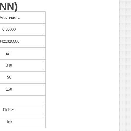
NN
)
Властивість
0.35000
8421310000
шт.
340
50
150
11/1989
Так