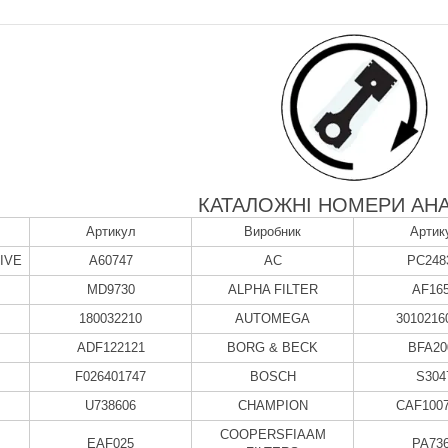
КАТАЛОЖНІ НОМЕРИ АНА
Артикул
Виробник
Артик
IVE
A60747
AC
PC248
MD9730
ALPHA FILTER
AF16
180032210
AUTOMEGA
3010216
ADF122121
BORG & BECK
BFA20
F026401747
BOSCH
S304
U738606
CHAMPION
CAF100
COOPERSFIAAM
EAF025
PA73