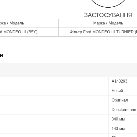
ЗАСТОСУВАННЯ
рка / Модель
Марка / Модель
rd MONDEO III (B5Y)
Фільтр Ford MONDEO III TURNIER 
и
A140293
Новий
Оригінал
Denckermann
340 мм
143 мм