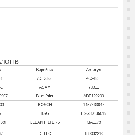
ЛОГІВ
ул
Виробник
Артикул
3E
ACDelco
PC2483E
51
ASAM
70311
0907
Blue Print
ADF122209
09
BOSCH
1457433047
7
BSG
BSG30135019
738P
CLEAN FILTERS
MA1178
67
DELLO
180032210