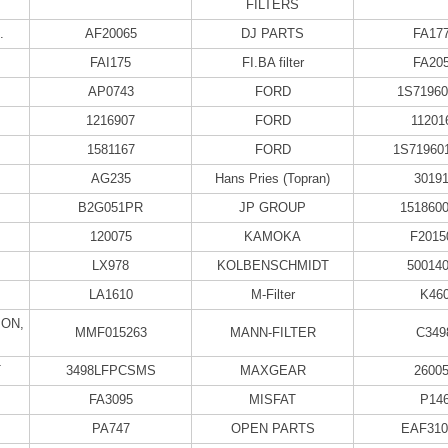
FILTERS
.
AF20065
DJ PARTS
FA17
FAI175
FI.BA filter
FA20
AP0743
FORD
1S7196
1216907
FORD
11201
1581167
FORD
1S71960
AG235
Hans Pries (Topran)
3019
B2G051PR
JP GROUP
151860
120075
KAMOKA
F2015
LX978
KOLBENSCHMIDT
50014
LA1610
M-Filter
K46
ON,
MMF015263
MANN-FILTER
C349
T
3498LFPCSMS
MAXGEAR
2600
FA3095
MISFAT
P14
PA747
OPEN PARTS
EAF310