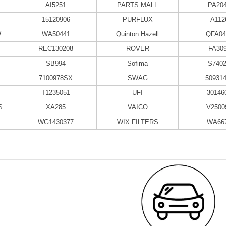
AI5251
PARTS MALL
PA20
15120906
PURFLUX
A112
W
WA50441
Quinton Hazell
QFA04
REC130208
ROVER
FA30
SB994
Sofima
S740
7100978SX
SWAG
50931
T1235051
UFI
30146
S
XA285
VAICO
V2500
WG1430377
WIX FILTERS
WA66