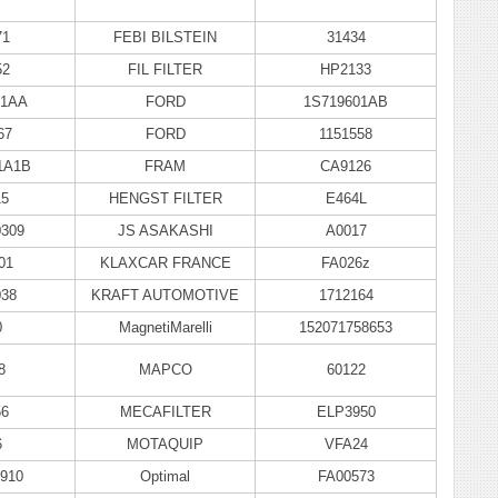
71
FEBI BILSTEIN
31434
52
FIL FILTER
HP2133
01AA
FORD
1S719601AB
67
FORD
1151558
1A1B
FRAM
CA9126
15
HENGST FILTER
E464L
0309
JS ASAKASHI
A0017
01
KLAXCAR FRANCE
FA026z
038
KRAFT AUTOMOTIVE
1712164
0
MagnetiMarelli
152071758653
8
MAPCO
60122
56
MECAFILTER
ELP3950
6
MOTAQUIP
VFA24
910
Optimal
FA00573