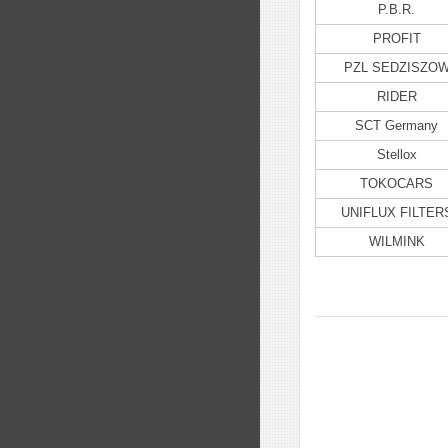
P.B.R.
PROFIT
PZL SEDZISZO
RIDER
SCT Germany
Stellox
TOKOCARS
UNIFLUX FILTER
WILMINK