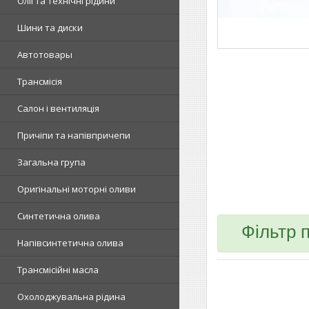
Олії та технічні рідини
Шини та диски
Автотовары
Трансмісія
Салон і вентиляція
Причіпи та напівпричепи
Загальна група
Оригінальні моторні оливи
Синтетична олива
Фільтр 
Напівсинтетична олива
Трансмісійні масла
Охолоджувальна рідина