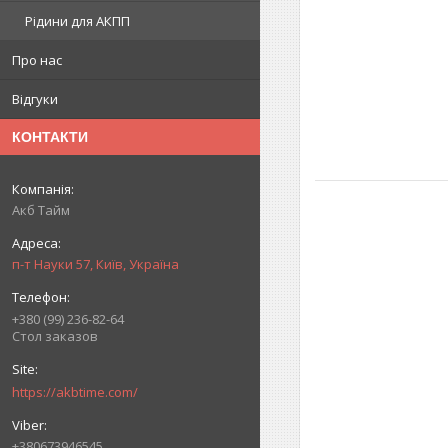
Рідини для АКПП
Про нас
Відгуки
КОНТАКТИ
Акб Тайм
п-т Науки 57, Київ, Україна
+380 (99) 236-82-64
Стол заказов
https://akbtime.com/
+380673946545