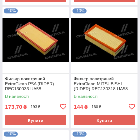
–10%
–10%
Фильтр повитряний
Фильтр повитряний
ExtraClean PSA (RIDER)
ExtraClean MITSUBISHI
REC130033 UA58
(RIDER) REC130318 UA58
В наявності
В наявності
173,70
144
₴
₴
193 ₴
160 ₴
Купити
Купити
–10%
–10%