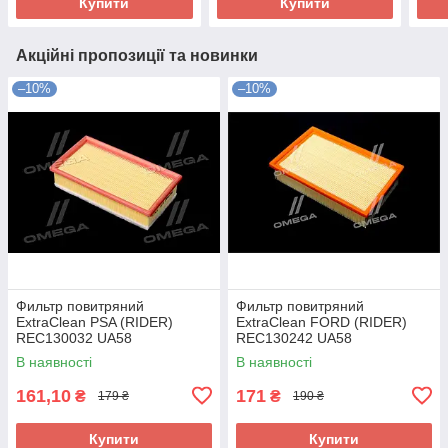
Купити
Купити
Акційні пропозиції та новинки
–10%
–10%
Фильтр повитряний
Фильтр повитряний
ExtraClean PSA (RIDER)
ExtraClean FORD (RIDER)
REC130032 UA58
REC130242 UA58
В наявності
В наявності
161,10
171
₴
₴
179 ₴
190 ₴
Купити
Купити