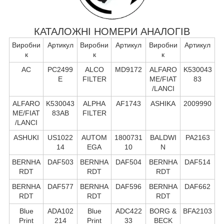
КАТАЛОЖНІ НОМЕРИ АНАЛОГІВ
Виробни
Артикул
Виробни
Артикул
Виробни
Артикул
к
к
к
AC
PC2499
ALCO
MD9172
ALFARO
K530043
E
FILTER
ME/FIAT
83
/LANCI
ALFARO
K530043
ALPHA
AF1743
ASHIKA
2009990
ME/FIAT
83AB
FILTER
/LANCI
ASHUKI
US1022
AUTOM
1800731
BALDWI
PA2163
14
EGA
10
N
BERNHA
DAF503
BERNHA
DAF504
BERNHA
DAF514
RDT
RDT
RDT
BERNHA
DAF577
BERNHA
DAF596
BERNHA
DAF662
RDT
RDT
RDT
Blue
ADA102
Blue
ADC422
BORG &
BFA2103
Print
214
Print
33
BECK