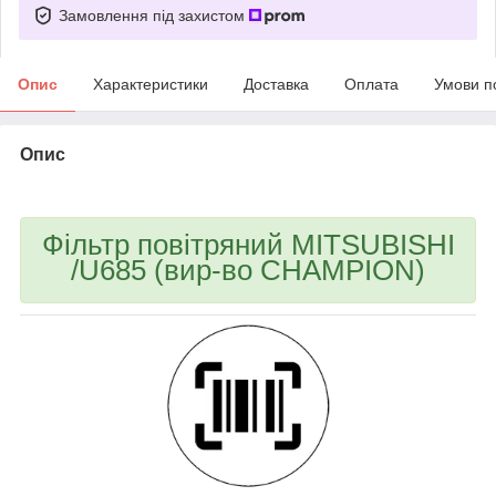
Замовлення під захистом
Опис
Характеристики
Доставка
Оплата
Умови п
Опис
bvd_ggl
Фільтр повітряний MITSUBISHI
/U685 (вир-во CHAMPION)