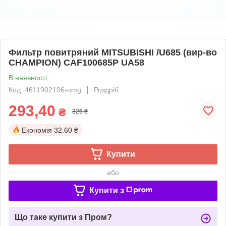
Фильтр повитряний MITSUBISHI /U685 (вир-во
CHAMPION) CAF100685P UA58
В наявності
Код: 4611902106-omg
Роздріб
293,40
₴
326 ₴
Економія
32.60 ₴
Купити
або
Купити з
Що таке купити з Пром?