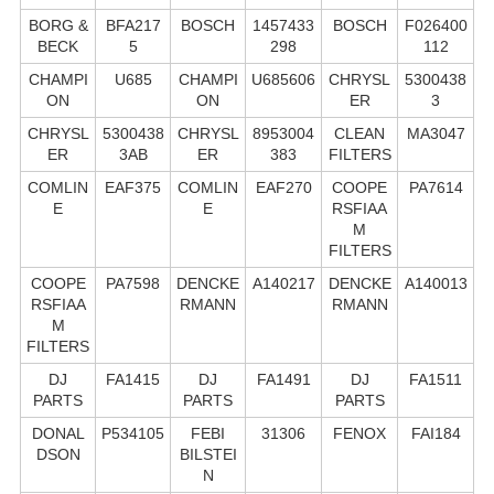
BORG &
BFA217
BOSCH
1457433
BOSCH
F026400
BECK
5
298
112
CHAMPI
U685
CHAMPI
U685606
CHRYSL
5300438
ON
ON
ER
3
CHRYSL
5300438
CHRYSL
8953004
CLEAN
MA3047
ER
3AB
ER
383
FILTERS
COMLIN
EAF375
COMLIN
EAF270
COOPE
PA7614
E
E
RSFIAA
M
FILTERS
COOPE
PA7598
DENCKE
A140217
DENCKE
A140013
RSFIAA
RMANN
RMANN
M
FILTERS
DJ
FA1415
DJ
FA1491
DJ
FA1511
PARTS
PARTS
PARTS
DONAL
P534105
FEBI
31306
FENOX
FAI184
DSON
BILSTEI
N