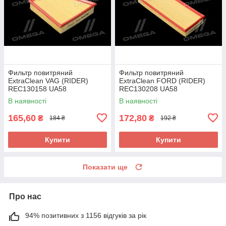
Фильтр повитряний
Фильтр повитряний
ExtraClean VAG (RIDER)
ExtraClean FORD (RIDER)
REC130158 UA58
REC130208 UA58
В наявності
В наявності
165,60
172,80
₴
₴
184 ₴
192 ₴
Купити
Купити
Показати ще
Про нас
94% позитивних з 1156 відгуків за рік