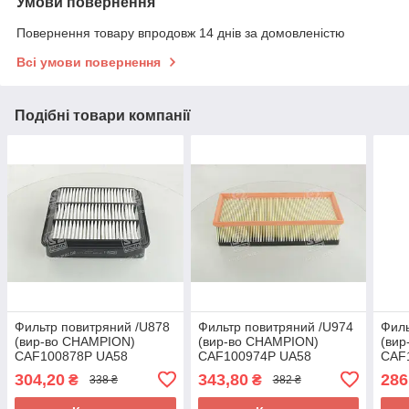
Умови повернення
Повернення товару впродовж 14 днів за домовленістю
Всі умови повернення
Подібні товари компанії
Фильтр повитряний /U878
Фильтр повитряний /U974
Филь
(вир-во CHAMPION)
(вир-во CHAMPION)
(ви
CAF100878P UA58
CAF100974P UA58
CAF
304,20
343,80
286
₴
₴
338 ₴
382 ₴