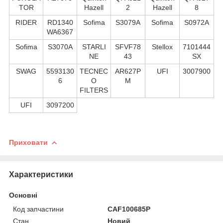
TOR
Hazell
2
Hazell
8
RIDER
RD1340
Sofima
S3079A
Sofima
S0972A
WA6367
Sofima
S3070A
STARLI
SFVF78
Stellox
7101444
NE
43
SX
SWAG
5593130
TECNEC
AR627P
UFI
3007900
6
O
M
FILTERS
UFI
3097200
Приховати
Характеристики
Основні
Код запчастини
CAF100685P
Стан
Новий