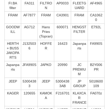
FI.BA
FA311
FILTRO
AP0033
FLEETG
AF4965
filter
N
UARD
FRAM
AF7877
FRAM
CA3901
FRAM
CA1062
0
GOODW
AG712
Hans
600071
HENGST
E792L
ILL
Pries
FILTER
(Topran)
HERTH
J132503
HOFFE
16423
Japanpa
FA990S
+ BUSS
6
R
rts
JAKOPA
RTS
Japanpa
JFA990S
JAPKO
20990
JC
B2Y006
rts
PREMIU
PR
M
JEEP
5300438
JEEP
5300438
JP
5018600
3
3AB
GROUP
109
KAGER
120655
KAMOK
F216701
KLAXCA
FA070z
A
R
FRANCE