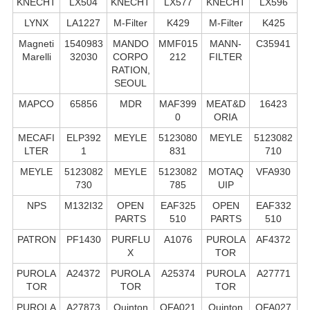
KNECHT
LX504
KNECHT
LX577
KNECHT
LX596
LYNX
LA1227
M-Filter
K429
M-Filter
K425
Magneti
1540983
MANDO
MMF015
MANN-
C35941
Marelli
32030
CORPO
212
FILTER
RATION,
SEOUL
MAPCO
65856
MDR
MAF399
MEAT&D
16423
0
ORIA
MECAFI
ELP392
MEYLE
5123080
MEYLE
5123082
LTER
1
831
710
MEYLE
5123082
MEYLE
5123082
MOTAQ
VFA930
730
785
UIP
NPS
M132I32
OPEN
EAF325
OPEN
EAF332
PARTS
510
PARTS
510
PATRON
PF1430
PURFLU
A1076
PUROLA
AF4372
X
TOR
PUROLA
A24372
PUROLA
A25374
PUROLA
A27771
TOR
TOR
TOR
PUROLA
A27873
Quinton
QFA021
Quinton
QFA027