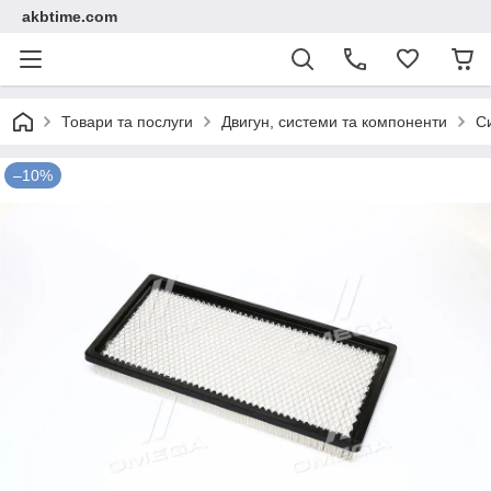
akbtime.com
Товари та послуги
Двигун, системи та компоненти
С
–10%