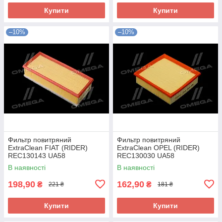
Купити
Купити
–10%
–10%
Фильтр повитряний
Фильтр повитряний
ExtraClean FIAT (RIDER)
ExtraClean OPEL (RIDER)
REC130143 UA58
REC130030 UA58
В наявності
В наявності
198,90
162,90
₴
₴
221 ₴
181 ₴
Купити
Купити