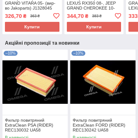
GRAND VITARA 05- (вир-
LEXUS RX350 08-, JEEP
GRA
во Jakoparts) J1328045
GRAND CHEROKEE 10-
LEX
UA58
(вир-во DENCKERMANN)
L200
326,70
344,70
333
₴
₴
363 ₴
383 ₴
A141632 UA58
J13
Купити
Купити
Акційні пропозиції та новинки
–10%
–10%
Фильтр повитряний
Фильтр повитряний
ExtraClean PSA (RIDER)
ExtraClean FORD (RIDER)
REC130032 UA58
REC130242 UA58
В наявності
В наявності