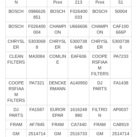
N
Print
213
Print
51
BOSCH
0986626
BOSCH
F026400
BOSCH
S0004
851
033
BOSCH
F026400
CHAMPI
U666606
CHAMPI
CAF100
004
ON
ON
666P
CHRYSL
5303068
CHRYSL
5300738
CHRYSL
5300738
ER
8
ER
6AB
ER
6
CLEAN
MA3084
COMLIN
EAF606
COOPE
PA7233
FILTERS
E
RSFIAA
M
FILTERS
COOPE
PA7321
DENCKE
A140950
DJ
FA1438
RSFIAA
RMANN
PARTS
M
FILTERS
DJ
FA1587
EUROR
1616248
FILTRO
AP0037
PARTS
EPAR
980
N
FRAM
AF7845
FRAM
CA7440
FRAM
CA8919
GM
2514714
GM
2516733
GM
2514714