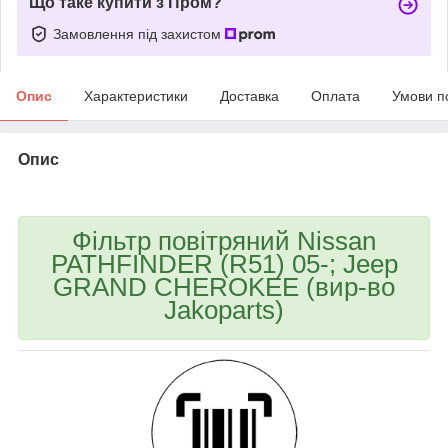
Що таке купити з Пром?
Замовлення під захистом
Опис
Характеристики
Доставка
Оплата
Умови п
Опис
bvd_ggl
Фільтр повітряний Nissan
PATHFINDER (R51) 05-; Jeep
GRAND CHEROKEE (вир-во
Jakoparts)