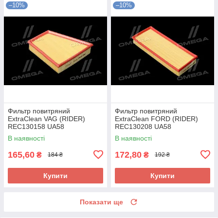
–10%
–10%
Фильтр повитряний
Фильтр повитряний
ExtraClean VAG (RIDER)
ExtraClean FORD (RIDER)
REC130158 UA58
REC130208 UA58
В наявності
В наявності
165,60
172,80
₴
₴
184 ₴
192 ₴
Купити
Купити
Показати ще