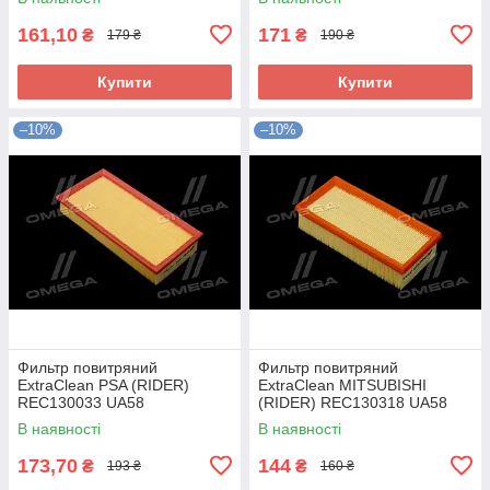
161,10
171
₴
₴
179 ₴
190 ₴
Купити
Купити
–10%
–10%
Фильтр повитряний
Фильтр повитряний
ExtraClean PSA (RIDER)
ExtraClean MITSUBISHI
REC130033 UA58
(RIDER) REC130318 UA58
В наявності
В наявності
173,70
144
₴
₴
193 ₴
160 ₴