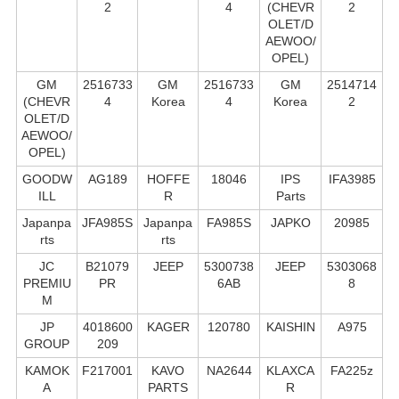
2
4
(CHEVR
2
OLET/D
AEWOO/
OPEL)
GM
2516733
GM
2516733
GM
2514714
(CHEVR
4
Korea
4
Korea
2
OLET/D
AEWOO/
OPEL)
GOODW
AG189
HOFFE
18046
IPS
IFA3985
ILL
R
Parts
Japanpa
JFA985S
Japanpa
FA985S
JAPKO
20985
rts
rts
JC
B21079
JEEP
5300738
JEEP
5303068
PREMIU
PR
6AB
8
M
JP
4018600
KAGER
120780
KAISHIN
A975
GROUP
209
KAMOK
F217001
KAVO
NA2644
KLAXCA
FA225z
A
PARTS
R