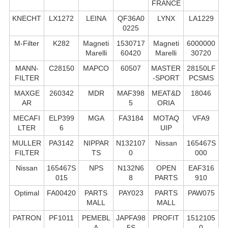
FRANCE
KNECHT
LX1272
LEINA
QF36A0
LYNX
LA1229
0225
M-Filter
K282
Magneti
1530717
Magneti
6000000
Marelli
60420
Marelli
30720
MANN-
C28150
MAPCO
60507
MASTER
28150LF
FILTER
-SPORT
PCSMS
MAXGE
260342
MDR
MAF398
MEAT&D
18046
AR
5
ORIA
MECAFI
ELP399
MGA
FA3184
MOTAQ
VFA9
LTER
6
UIP
MULLER
PA3142
NIPPAR
N132107
Nissan
165467S
FILTER
TS
0
000
Nissan
165467S
NPS
N132N6
OPEN
EAF316
015
8
PARTS
910
Optimal
FA00420
PARTS
PAY023
PARTS
PAW075
MALL
MALL
PATRON
PF1011
PEMEBL
JAPFA98
PROFIT
1512105
A
5S
0