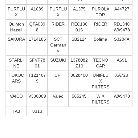
PURFLU
A1089
PURFLU
A1375
PUROLA
A44727
X
X
TOR
Quinton
QFA039
RIDER
REC130
RIDER
RD1340
Hazell
8
016
WA9478
SAKURA
1714185
SCT
SB2124
Sofima
S3284A
German
y
STARLI
SFVF78
SUZUKI
1378082
TECNO
A691
NE
01
Z10
CAR
TOKOC
T121407
UFI
3028400
UNIFLU
XA723
ARS
9
X
FILTERS
VAICO
V330009
Valeo
585245
WIX
WA9478
FILTERS
ГАЗ
8313