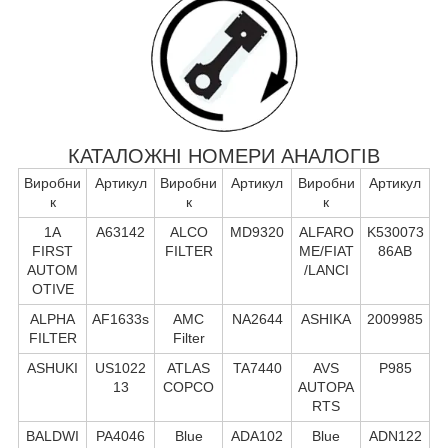
КАТАЛОЖНІ НОМЕРИ АНАЛОГІВ
Виробни
Артикул
Виробни
Артикул
Виробни
Артикул
к
к
к
1A
A63142
ALCO
MD9320
ALFARO
K530073
FIRST
FILTER
ME/FIAT
86AB
AUTOM
/LANCI
OTIVE
ALPHA
AF1633s
AMC
NA2644
ASHIKA
2009985
FILTER
Filter
ASHUKI
US1022
ATLAS
TA7440
AVS
P985
13
COPCO
AUTOPA
RTS
BALDWI
PA4046
Blue
ADA102
Blue
ADN122