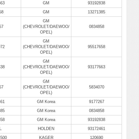
663
GM
93192838
58
GM
13271385
GM
67
(CHEVROLET/DAEWOO/
0834858
OPEL)
GM
072
(CHEVROLET/DAEWOO/
95517658
OPEL)
GM
838
(CHEVROLET/DAEWOO/
93177663
OPEL)
GM
67
(CHEVROLET/DAEWOO/
5834070
OPEL)
461
GM Korea
9177267
385
GM Korea
0834858
658
GM Korea
93192838
L
HOLDEN
93172461
1500
KAGER
120690