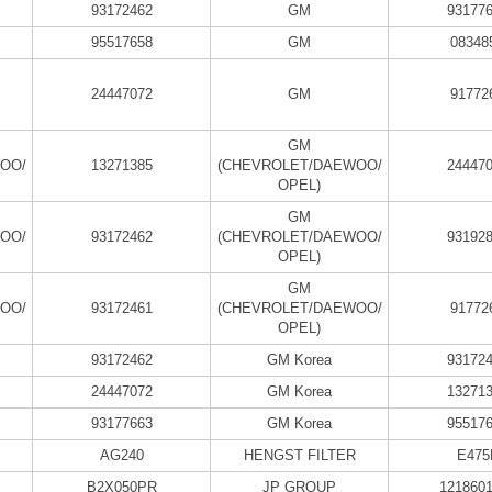
93172462
GM
93177
95517658
GM
08348
24447072
GM
91772
GM
OO/
13271385
(CHEVROLET/DAEWOO/
24447
OPEL)
GM
OO/
93172462
(CHEVROLET/DAEWOO/
93192
OPEL)
GM
OO/
93172461
(CHEVROLET/DAEWOO/
91772
OPEL)
93172462
GM Korea
93172
24447072
GM Korea
13271
93177663
GM Korea
95517
AG240
HENGST FILTER
E475
B2X050PR
JP GROUP
121860