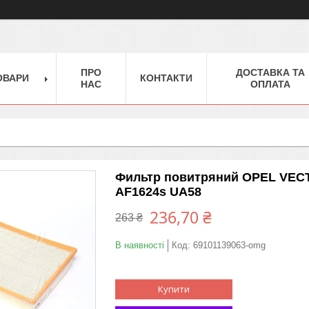
ПРО
ДОСТАВКА ТА
ОВАРИ
КОНТАКТИ
НАС
ОПЛАТА
Фильтр повитряний OPEL VECTR
AF1624s UA58
236,70 ₴
263 ₴
В наявності
Код:
69101139063-omg
Купити