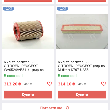
–10%
–10%
Фильтр повитряний
Фильтр повитряний
CITROEN, PEUGEOT
CITROEN, PEUGEOT (вир-во
WA6524/AE311/1 (вир-во
M-filter) K797 UA58
WIX-FILTERS) WA6524 UA58
В наявності
В наявності
313,20
314,10
₴
₴
348 ₴
349 ₴
Купити
Купити
Показати ще