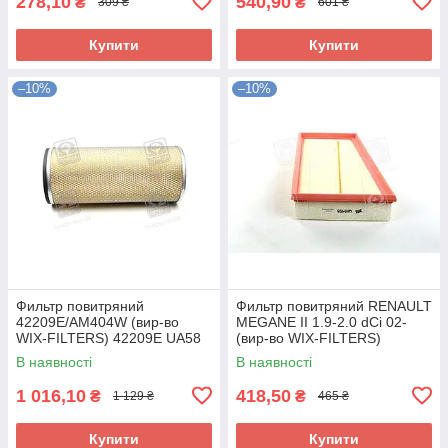
278,10
540,90
₴
₴
309 ₴
601 ₴
Купити
Купити
–10%
–10%
Фильтр повитряний
Фильтр повитряний RENAULT
42209E/AM404W (вир-во
MEGANE II 1.9-2.0 dCi 02-
WIX-FILTERS) 42209E UA58
(вир-во WIX-FILTERS)
WA9458 UA58
В наявності
В наявності
1 016,10
418,50
₴
₴
1 129 ₴
465 ₴
Купити
Купити