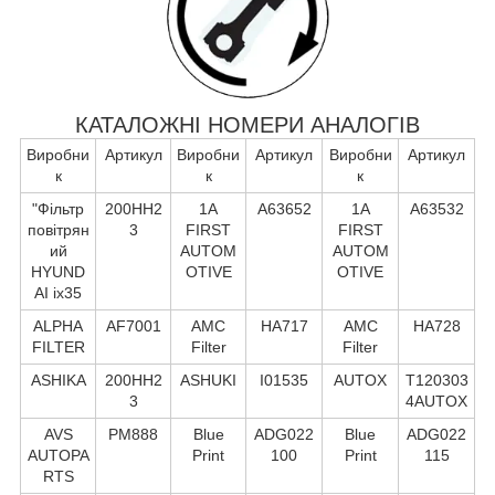
КАТАЛОЖНІ НОМЕРИ АНАЛОГІВ
Виробни
Артикул
Виробни
Артикул
Виробни
Артикул
к
к
к
"Фільтр
200HH2
1A
A63652
1A
A63532
повітрян
3
FIRST
FIRST
ий
AUTOM
AUTOM
HYUND
OTIVE
OTIVE
AI ix35
ALPHA
AF7001
AMC
HA717
AMC
HA728
FILTER
Filter
Filter
ASHIKA
200HH2
ASHUKI
I01535
AUTOX
T120303
3
4AUTOX
AVS
PM888
Blue
ADG022
Blue
ADG022
AUTOPA
Print
100
Print
115
RTS