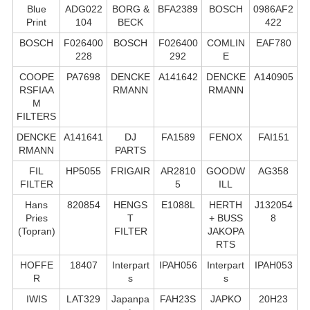
Blue
ADG022
BORG &
BFA2389
BOSCH
0986AF2
Print
104
BECK
422
BOSCH
F026400
BOSCH
F026400
COMLIN
EAF780
228
292
E
COOPE
PA7698
DENCKE
A141642
DENCKE
A140905
RSFIAA
RMANN
RMANN
M
FILTERS
DENCKE
A141641
DJ
FA1589
FENOX
FAI151
RMANN
PARTS
FIL
HP5055
FRIGAIR
AR2810
GOODW
AG358
FILTER
5
ILL
Hans
820854
HENGS
E1088L
HERTH
J132054
Pries
T
+ BUSS
8
(Topran)
FILTER
JAKOPA
RTS
HOFFE
18407
Interpart
IPAH056
Interpart
IPAH053
R
s
s
IWIS
LAT329
Japanpa
FAH23S
JAPKO
20H23