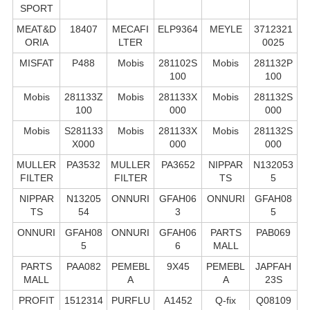
SPORT
MEAT&D
18407
MECAFI
ELP9364
MEYLE
3712321
ORIA
LTER
0025
MISFAT
P488
Mobis
281102S
Mobis
281132P
100
100
Mobis
281133Z
Mobis
281133X
Mobis
281132S
100
000
000
Mobis
S281133
Mobis
281133X
Mobis
281132S
X000
000
000
MULLER
PA3532
MULLER
PA3652
NIPPAR
N132053
FILTER
FILTER
TS
5
NIPPAR
N13205
ONNURI
GFAH06
ONNURI
GFAH08
TS
54
3
5
ONNURI
GFAH08
ONNURI
GFAH06
PARTS
PAB069
5
6
MALL
PARTS
PAA082
PEMEBL
9X45
PEMEBL
JAPFAH
MALL
A
A
23S
PROFIT
1512314
PURFLU
A1452
Q-fix
Q08109