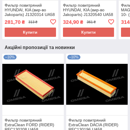
Фильтр повитряний
Фильтр повитряний
Филь
HYUNDAI, KIA (вир-во
HYUNDAI, KIA (вир-во
MAG
Jakoparts) J1320314 UA58
Jakoparts) J1320540 UA58
10- 
J13
281,70
324,90
314
₴
₴
313 ₴
361 ₴
Купити
Купити
Акційні пропозиції та новинки
–10%
–10%
Фильтр повитряний
Фильтр повитряний
ExtraClean FORD (RIDER)
ExtraClean DACIA (RIDER)
REC130208 UA58
REC130196 UA58