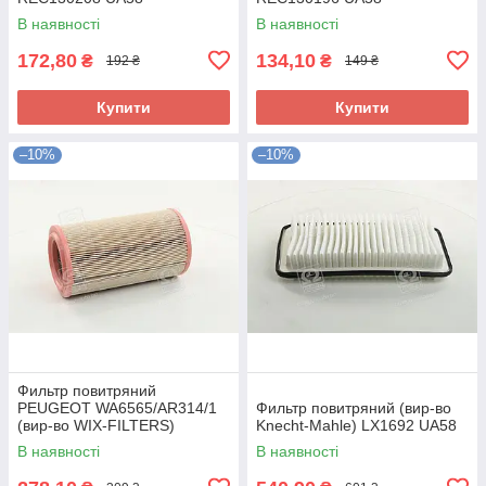
В наявності
В наявності
172,80
134,10
₴
₴
192 ₴
149 ₴
Купити
Купити
–10%
–10%
Фильтр повитряний
PEUGEOT WA6565/AR314/1
Фильтр повитряний (вир-во
(вир-во WIX-FILTERS)
Knecht-Mahle) LX1692 UA58
WA6565 UA58
В наявності
В наявності