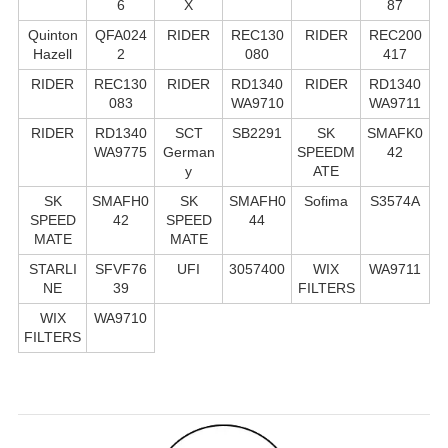
6
X
87
Quinton
QFA024
RIDER
REC130
RIDER
REC200
Hazell
2
080
417
RIDER
REC130
RIDER
RD1340
RIDER
RD1340
083
WA9710
WA9711
RIDER
RD1340
SCT
SB2291
SK
SMAFK0
WA9775
German
SPEEDM
42
y
ATE
SK
SMAFH0
SK
SMAFH0
Sofima
S3574A
SPEED
42
SPEED
44
MATE
MATE
STARLI
SFVF76
UFI
3057400
WIX
WA9711
NE
39
FILTERS
WIX
WA9710
FILTERS