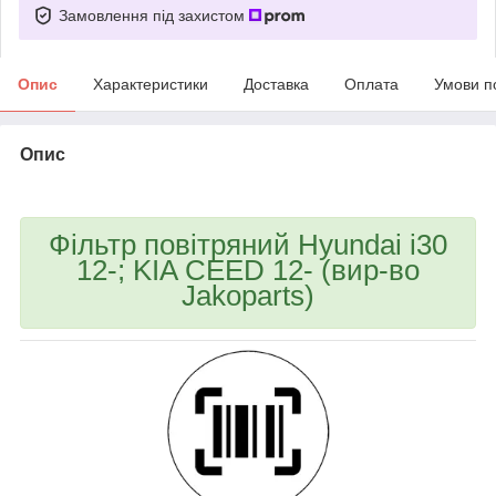
Замовлення під захистом
Опис
Характеристики
Доставка
Оплата
Умови п
Опис
bvd_ggl
Фільтр повітряний Hyundai i30
12-; KIA CEED 12- (вир-во
Jakoparts)