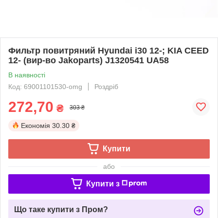
Фильтр повитряний Hyundai i30 12-; KIA CEED
12- (вир-во Jakoparts) J1320541 UA58
В наявності
Код: 69001101530-omg
Роздріб
272,70
₴
303 ₴
Економія
30.30 ₴
Купити
або
Купити з
Що таке купити з Пром?