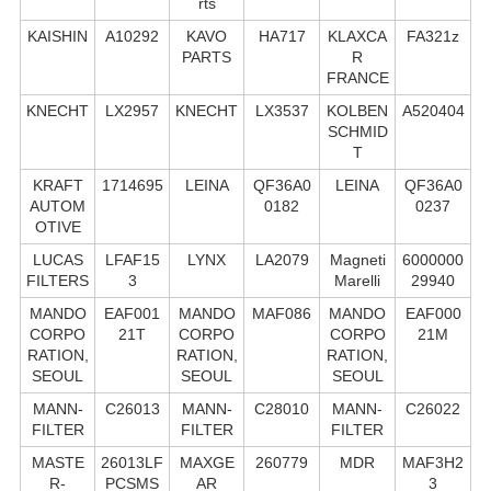
rts
KAISHIN
A10292
KAVO
HA717
KLAXCA
FA321z
PARTS
R
FRANCE
KNECHT
LX2957
KNECHT
LX3537
KOLBEN
A520404
SCHMID
T
KRAFT
1714695
LEINA
QF36A0
LEINA
QF36A0
AUTOM
0182
0237
OTIVE
LUCAS
LFAF15
LYNX
LA2079
Magneti
6000000
FILTERS
3
Marelli
29940
MANDO
EAF001
MANDO
MAF086
MANDO
EAF000
CORPO
21T
CORPO
CORPO
21M
RATION,
RATION,
RATION,
SEOUL
SEOUL
SEOUL
MANN-
C26013
MANN-
C28010
MANN-
C26022
FILTER
FILTER
FILTER
MASTE
26013LF
MAXGE
260779
MDR
MAF3H2
R-
PCSMS
AR
3