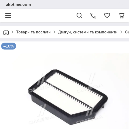
akbtime.com
Товари та послуги
Двигун, системи та компоненти
С
–10%