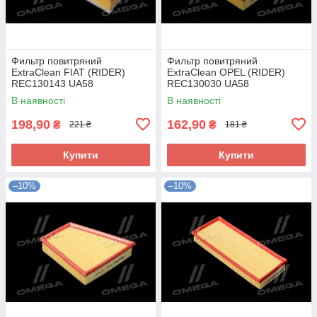
Фильтр повитряний
Фильтр повитряний
ExtraClean FIAT (RIDER)
ExtraClean OPEL (RIDER)
REC130143 UA58
REC130030 UA58
В наявності
В наявності
198,90
162,90
₴
₴
221 ₴
181 ₴
Купити
Купити
–10%
–10%