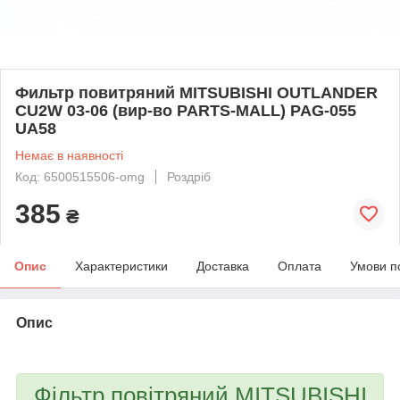
Фильтр повитряний MITSUBISHI OUTLANDER
CU2W 03-06 (вир-во PARTS-MALL) PAG-055
UA58
Немає в наявності
Код: 6500515506-omg
Роздріб
385
₴
Опис
Характеристики
Доставка
Оплата
Умови п
Опис
bvd_ggl
Фільтр повітряний MITSUBISHI