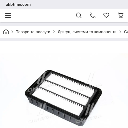
akbtime.com
Товари та послуги
Двигун, системи та компоненти
С