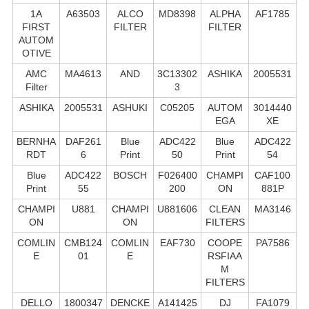
1A
A63503
ALCO
MD8398
ALPHA
AF1785
FIRST
FILTER
FILTER
AUTOM
OTIVE
AMC
MA4613
AND
3C13302
ASHIKA
2005531
Filter
3
ASHIKA
2005531
ASHUKI
C05205
AUTOM
3014440
EGA
XE
BERNHA
DAF261
Blue
ADC422
Blue
ADC422
RDT
6
Print
50
Print
54
Blue
ADC422
BOSCH
F026400
CHAMPI
CAF100
Print
55
200
ON
881P
CHAMPI
U881
CHAMPI
U881606
CLEAN
MA3146
ON
ON
FILTERS
COMLIN
CMB124
COMLIN
EAF730
COOPE
PA7586
E
01
E
RSFIAA
M
FILTERS
DELLO
1800347
DENCKE
A141425
DJ
FA1079