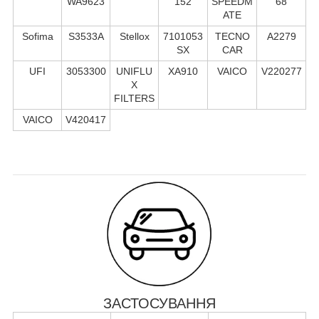
WA9623
152
SPEEDM
68
ATE
Sofima
S3533A
Stellox
7101053
TECNO
A2279
SX
CAR
UFI
3053300
UNIFLU
XA910
VAICO
V220277
X
FILTERS
VAICO
V420417
ЗАСТОСУВАННЯ