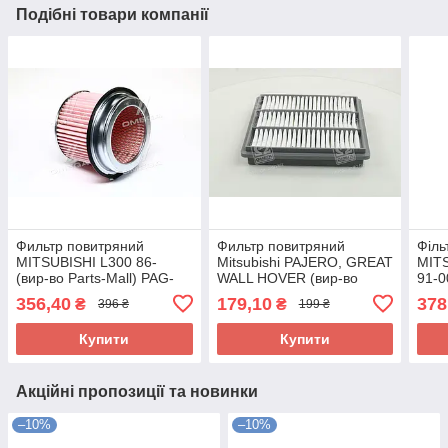
Подібні товари компанії
Фильтр повитряний
Фильтр повитряний
Філь
MITSUBISHI L300 86-
Mitsubishi PAJERO, GREAT
MIT
(вир-во Parts-Mall) PAG-
WALL HOVER (вир-во
91-0
011 UA58
PARTS-MALL) PAG-013
MAL
356,40
179,10
378
₴
₴
396 ₴
199 ₴
UA58
Купити
Купити
Акційні пропозиції та новинки
–10%
–10%