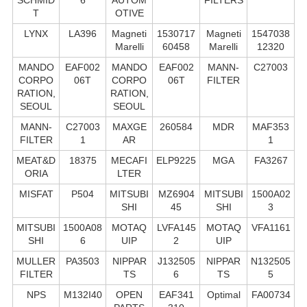
T
OTIVE
LYNX
LA396
Magneti
1530717
Magneti
1547038
Marelli
60458
Marelli
12320
MANDO
EAF002
MANDO
EAF002
MANN-
C27003
CORPO
06T
CORPO
06T
FILTER
RATION,
RATION,
SEOUL
SEOUL
MANN-
C27003
MAXGE
260584
MDR
MAF353
FILTER
1
AR
1
MEAT&D
18375
MECAFI
ELP9225
MGA
FA3267
ORIA
LTER
MISFAT
P504
MITSUBI
MZ6904
MITSUBI
1500A02
SHI
45
SHI
3
MITSUBI
1500A08
MOTAQ
LVFA145
MOTAQ
VFA1161
SHI
6
UIP
2
UIP
MULLER
PA3503
NIPPAR
J132505
NIPPAR
N132505
FILTER
TS
6
TS
5
NPS
M132I40
OPEN
EAF341
Optimal
FA00734