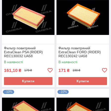
Фильтр повитряний
Фильтр повитряний
ExtraClean PSA (RIDER)
ExtraClean FORD (RIDER)
REC130032 UA58
REC130242 UA58
В наявності
В наявності
161,10
171
₴
₴
179 ₴
190 ₴
Купити
Купити
–10%
–10%