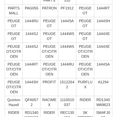
PARTS
310
PARTS
PAG055
PATRON
PF1912
PEUGE
1444RT
MALL
OT
PEUGE
1444RU
PEUGE
1444SA
PEUGE
1444SH
OT
OT
OT
PEUGE
1444SJ
PEUGE
1444WS
PEUGE
1444XE
OT
OT
OT
PEUGE
1444SJ
PEUGE
1444WS
PEUGE
1444XE
OT/CITR
OT/CITR
OT/CITR
OEN
OEN
OEN
PEUGE
1444RT
PEUGE
1444RU
PEUGE
1444SA
OT/CITR
OT/CITR
OT/CITR
OEN
OEN
OEN
PEUGE
1444SH
PROFIT
1512264
PURFLU
A1294
OT/CITR
2
X
OEN
Quinton
QFA057
RACIME
1110010
RIDER
RD1340
Hazell
2
X
037
WA9623
RIDER
RD1340
RIDER
REC130
SK
SMAFJ0