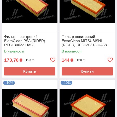
Фильтр повитряний
Фильтр повитряний
ExtraClean PSA (RIDER)
ExtraClean MITSUBISHI
REC130033 UA58
(RIDER) REC130318 UA58
В наявності
В наявності
173,70
144
₴
₴
193 ₴
160 ₴
Купити
Купити
–10%
–10%