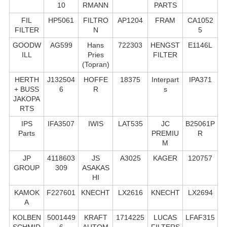
10
RMANN
PARTS
FIL
HP5061
FILTRO
AP1204
FRAM
CA1052
FILTER
N
5
GOODW
AG599
Hans
722303
HENGST
E1146L
ILL
Pries
FILTER
(Topran)
HERTH
J132504
HOFFE
18375
Interpart
IPA371
+ BUSS
6
R
s
JAKOPA
RTS
IPS
IFA3507
IWIS
LAT535
JC
B25061P
Parts
PREMIU
R
M
JP
4118603
JS
A3025
KAGER
120757
GROUP
309
ASAKAS
HI
KAMOK
F227601
KNECHT
LX2616
KNECHT
LX2694
A
KOLBEN
5001449
KRAFT
1714225
LUCAS
LFAF315
SCHMID
6
AUTOM
FILTERS