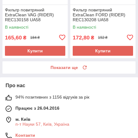
Фильтр повитряний
Фильтр повитряний
ExtraClean VAG (RIDER)
ExtraClean FORD (RIDER)
REC130158 UA58
REC130208 UA58
В наявності
В наявності
165,60
172,80
₴
₴
184 ₴
192 ₴
Купити
Купити
Показати ще
Про нас
94% позитивних з 1156 відгуків за рік
Працює з 26.04.2016
м. Київ
п-т Науки 57, Київ, Україна
Контакти