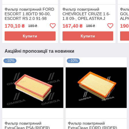
Фильтр повитряний FORD
Фильтр повитряний
Фил
ESCORT 1.8D/TD 90-00,
CHEVROLET CRUZE 1.6-
GOLF
ESCORT RS 2.0 91-98
1.8 09-, OPEL ASTRA J
ALP
(вир-во ALPHA FILTER)
1.4-1.6 09- (вир-во ALPHA
UA5
170,10
167,40
190
₴
₴
189 ₴
186 ₴
AF1684 UA58
FILTER) AF1821s UA58
Купити
Купити
Акційні пропозиції та новинки
–10%
–10%
Фильтр повитряний
Фильтр повитряний
ExtraClean PSA (RIDER)
ExtraClean FORD (RIDER)