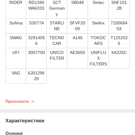
RIDER
RD1340
SCT
SB048
Sintec
SNF101
WA6333
German
2B
y
Sofima
S3077A
STARLI
SFVF20
Stellox
7100684
NE
09
SX
SWAG
3291405
TECNO
A146
TOKOC
T125202
6
CAR
ARS
5
UFI
3007700
UNICO
AE3650
UNIFLU
XA226C
FILTER
X
FILTERS
VAG
6J01296
20
Приховати
Характеристики
Основні