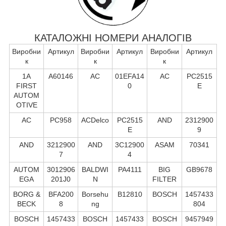
КАТАЛОЖНІ НОМЕРИ АНАЛОГІВ
Виробни
Артикул
Виробни
Артикул
Виробни
Артикул
к
к
к
1A
A60146
AC
01EFA14
AC
PC2515
FIRST
0
E
AUTOM
OTIVE
AC
PC958
ACDelco
PC2515
AND
2312900
E
9
AND
3212900
AND
3C12900
ASAM
70341
7
4
AUTOM
3012906
BALDWI
PA4111
BIG
GB9678
EGA
201J0
N
FILTER
BORG &
BFA200
Borsehu
B12810
BOSCH
1457433
BECK
8
ng
804
BOSCH
1457433
BOSCH
1457433
BOSCH
9457949