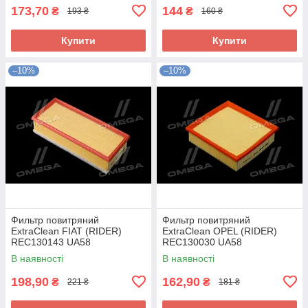
173,70
144
₴
₴
193 ₴
160 ₴
Купити
Купити
–10%
–10%
Фильтр повитряний
Фильтр повитряний
ExtraClean FIAT (RIDER)
ExtraClean OPEL (RIDER)
REC130143 UA58
REC130030 UA58
В наявності
В наявності
198,90
162,90
₴
₴
221 ₴
181 ₴