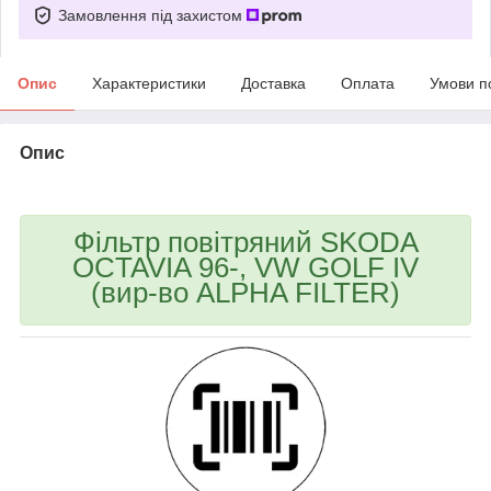
Замовлення під захистом
Опис
Характеристики
Доставка
Оплата
Умови п
Опис
bvd_ggl
Фільтр повітряний SKODA
OCTAVIA 96-, VW GOLF IV
(вир-во ALPHA FILTER)