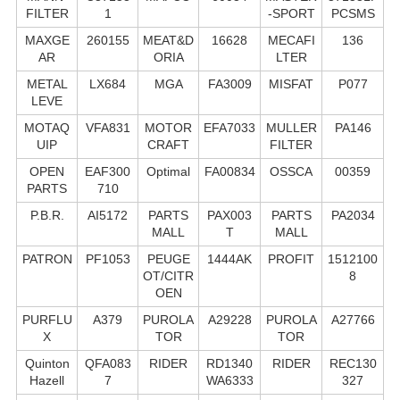
FILTER
1
-SPORT
PCSMS
MAXGE
260155
MEAT&D
16628
MECAFI
136
AR
ORIA
LTER
METAL
LX684
MGA
FA3009
MISFAT
P077
LEVE
MOTAQ
VFA831
MOTOR
EFA7033
MULLER
PA146
UIP
CRAFT
FILTER
OPEN
EAF300
Optimal
FA00834
OSSCA
00359
PARTS
710
P.B.R.
AI5172
PARTS
PAX003
PARTS
PA2034
MALL
T
MALL
PATRON
PF1053
PEUGE
1444AK
PROFIT
1512100
OT/CITR
8
OEN
PURFLU
A379
PUROLA
A29228
PUROLA
A27766
X
TOR
TOR
Quinton
QFA083
RIDER
RD1340
RIDER
REC130
Hazell
7
WA6333
327