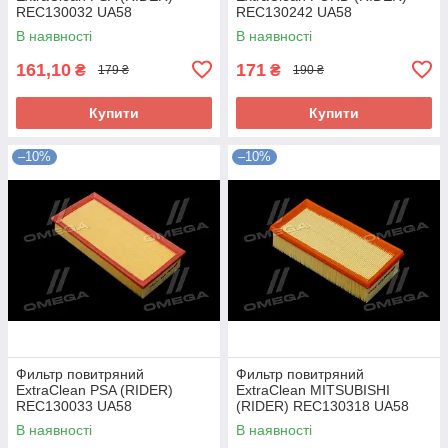
REC130032 UA58
REC130242 UA58
В наявності
В наявності
161,10
171
₴
₴
179 ₴
190 ₴
Купити
Купити
–10%
–10%
Фильтр повитряний
Фильтр повитряний
ExtraClean PSA (RIDER)
ExtraClean MITSUBISHI
REC130033 UA58
(RIDER) REC130318 UA58
В наявності
В наявності