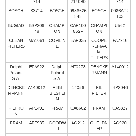
714
7140B0
714
BOSCH
S3714
BOSCH
0986626
BOSCH
0986AF2
848
103
BUGIAD
BSP206
CHAMPI
CAF100
CHAMPI
U562
48
ON
562P
ON
CLEAN
MA1061
COMLIN
EAF035
COOPE
PA7216
FILTERS
E
RSFIAA
M
FILTERS
Delphi
EFA922
Delphi
AF0273
DENCKE
A140012
Poland
Poland
RMANN
S.А.
S.А.
DENCKE
A140012
FEBI
14056
FIL
HP2046
RMANN
BILSTEI
FILTER
N
FILTRO
AP1491
FRAM
CA8602
FRAM
CA5827
N
FRAM
AF7935
GOODW
AG212
GUELDN
AG920
ILL
ER