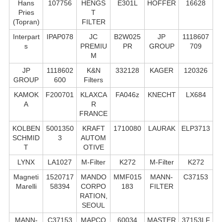
Hans
107756
HENGS
E301L
HOFFER
16628
Pries
T
(Topran)
FILTER
Interpart
IPAP078
JC
B2W025
JP
1118607
s
PREMIU
PR
GROUP
709
M
JP
1118602
K&N
332128
KAGER
120326
GROUP
600
Filters
KAMOK
F200701
KLAXCA
FA046z
KNECHT
LX684
A
R
FRANCE
KOLBEN
5001350
KRAFT
1710080
LAURAK
ELP3713
SCHMID
3
AUTOM
T
OTIVE
LYNX
LA1027
M-Filter
K272
M-Filter
K272
Magneti
1520717
MANDO
MMF015
MANN-
C37153
Marelli
58394
CORPO
183
FILTER
RATION,
SEOUL
MANN-
C37153
MAPCO
60034
MASTER
37153LF