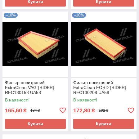
Купити
Купити
–10%
–10%
Фильтр повитряний
Фильтр повитряний
ExtraClean VAG (RIDER)
ExtraClean FORD (RIDER)
REC130158 UA58
REC130208 UA58
В наявності
В наявності
165,60
172,80
₴
₴
184 ₴
192 ₴
Купити
Купити