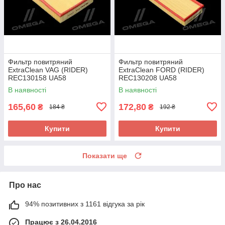
Фильтр повитряний
Фильтр повитряний
ExtraClean VAG (RIDER)
ExtraClean FORD (RIDER)
REC130158 UA58
REC130208 UA58
В наявності
В наявності
165,60
172,80
₴
₴
184 ₴
192 ₴
Купити
Купити
Показати ще
Про нас
94% позитивних з 1161 відгука за рік
Працює з 26.04.2016