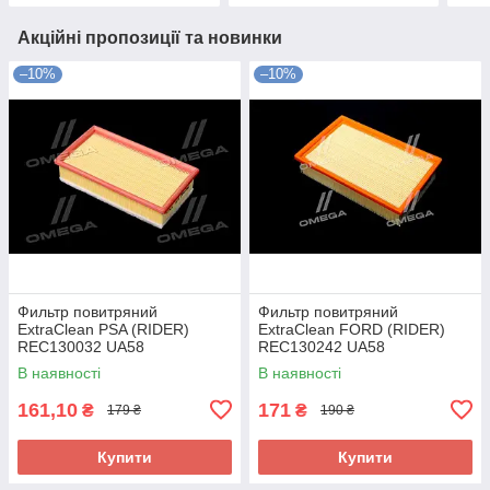
Акційні пропозиції та новинки
–10%
–10%
Фильтр повитряний
Фильтр повитряний
ExtraClean PSA (RIDER)
ExtraClean FORD (RIDER)
REC130032 UA58
REC130242 UA58
В наявності
В наявності
161,10
171
₴
₴
179 ₴
190 ₴
Купити
Купити