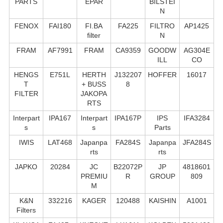
PARTS
EPAR
BILSTEI
N
FENOX
FAI180
FI.BA
FA225
FILTRO
AP1425
filter
N
FRAM
AF7991
FRAM
CA9359
GOODW
AG304E
ILL
CO
HENGS
E751L
HERTH
J132207
HOFFER
16017
T
+ BUSS
8
FILTER
JAKOPA
RTS
Interpart
IPA167
Interpart
IPA167P
IPS
IFA3284
s
s
Parts
IWIS
LAT468
Japanpa
FA284S
Japanpa
JFA284S
rts
rts
JAPKO
20284
JC
B22072P
JP
4818601
PREMIU
R
GROUP
809
M
K&N
332216
KAGER
120488
KAISHIN
A1001
Filters