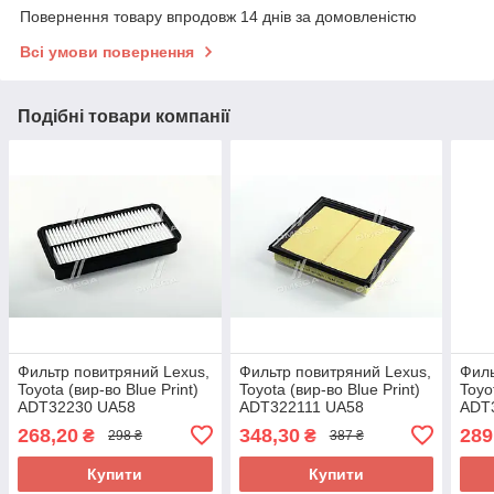
Повернення товару впродовж 14 днів за домовленістю
Всі умови повернення
Подібні товари компанії
Фильтр повитряний Lexus,
Фильтр повитряний Lexus,
Филь
Toyota (вир-во Blue Print)
Toyota (вир-во Blue Print)
Toyo
ADT32230 UA58
ADT322111 UA58
ADT
268,20
348,30
289
₴
₴
298 ₴
387 ₴
Купити
Купити