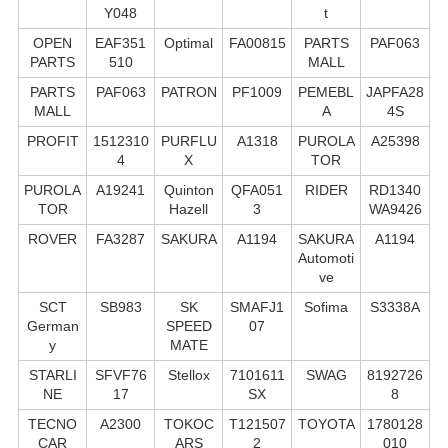
Y048
t
OPEN
EAF351
Optimal
FA00815
PARTS
PAF063
PARTS
510
MALL
PARTS
PAF063
PATRON
PF1009
PEMEBL
JAPFA28
MALL
A
4S
PROFIT
1512310
PURFLU
A1318
PUROLA
A25398
4
X
TOR
PUROLA
A19241
Quinton
QFA051
RIDER
RD1340
TOR
Hazell
3
WA9426
ROVER
FA3287
SAKURA
A1194
SAKURA
A1194
Automoti
ve
SCT
SB983
SK
SMAFJ1
Sofima
S3338A
German
SPEED
07
y
MATE
STARLI
SFVF76
Stellox
7101611
SWAG
8192726
NE
17
SX
8
TECNO
A2300
TOKOC
T121507
TOYOTA
1780128
CAR
ARS
2
010