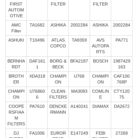
FIRST
FILTER
FILTER
AUTOM
OTIVE
AMC
TA1682
ASHIKA
2002284
ASHIKA
2002284
Filter
ASHUKI
T10496
ATLAS
TA9359
AVS
PA771
COPCO
AUTOPA
RTS
BERNHA
DAF161
BORG &
BFA2187
BOSCH
1987429
RDT
1
BECK
163
BROTH
XDA318
CHAMPI
U768
CHAMPI
CAF100
ER
ON
ON
768P
CHAMPI
U76860
CLEAN
MA3083
COMLIN
CTY120
ON
6
FILTERS
E
75
COOPE
PA7610
DENCKE
A140241
DIAMAX
DA2672
RSFIAA
RMANN
M
FILTERS
DJ
FA1006
EUROR
E147249
FEBI
27268