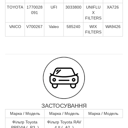
TOYOTA
1770028
UFI
3033800
UNIFLU
XA726
091
X
FILTERS
VAICO
V700267
Valeo
585240
WIX
WA9426
FILTERS
ЗАСТОСУВАННЯ
Марка / Модель
Марка / Модель
Марка / Модель
Фільтр Toyota
Фільтр Toyota RAV
PREVIA (_R3_)
4 II (_A2_)