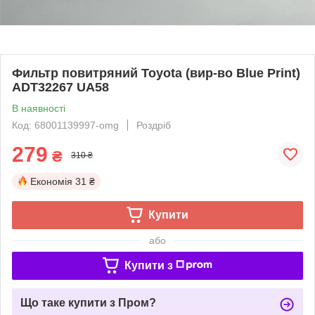
Фильтр повитряний Toyota (вир-во Blue Print)
ADT32267 UA58
В наявності
Код: 68001139997-omg
Роздріб
279
₴
310 ₴
Економія
31 ₴
Купити
або
Купити з
Що таке купити з Пром?