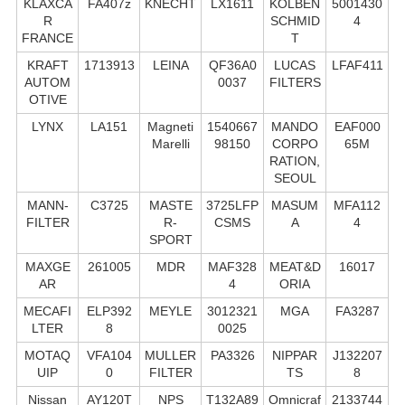
KLAXCA
FA407z
KNECHT
LX1611
KOLBEN
5001430
R
SCHMID
4
FRANCE
T
KRAFT
1713913
LEINA
QF36A0
LUCAS
LFAF411
AUTOM
0037
FILTERS
OTIVE
LYNX
LA151
Magneti
1540667
MANDO
EAF000
Marelli
98150
CORPO
65M
RATION,
SEOUL
MANN-
C3725
MASTE
3725LFP
MASUM
MFA112
FILTER
R-
CSMS
A
4
SPORT
MAXGE
261005
MDR
MAF328
MEAT&D
16017
AR
4
ORIA
MECAFI
ELP392
MEYLE
3012321
MGA
FA3287
LTER
8
0025
MOTAQ
VFA104
MULLER
PA3326
NIPPAR
J132207
UIP
0
FILTER
TS
8
Nissan
AY120T
NPS
T132A89
Omnicraf
2133744