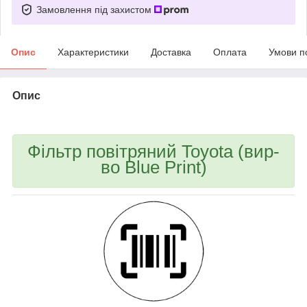
Замовлення під захистом
Опис
Характеристики
Доставка
Оплата
Умови п
Опис
bvd_ggl
Фільтр повітряний Toyota (вир-
во Blue Print)