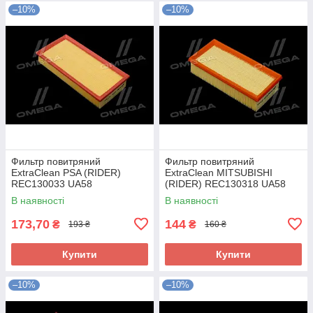
–10%
–10%
Фильтр повитряний
Фильтр повитряний
ExtraClean PSA (RIDER)
ExtraClean MITSUBISHI
REC130033 UA58
(RIDER) REC130318 UA58
В наявності
В наявності
173,70
144
₴
₴
193 ₴
160 ₴
Купити
Купити
–10%
–10%