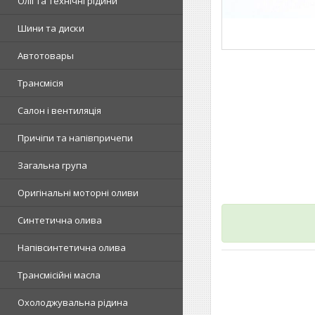
Олії та технічні рідини
Шини та диски
Автотовары
Трансмісія
Салон і вентиляція
Причіпи та напівпричепи
Загальна група
Оригінальні моторні оливи
Синтетична олива
Напівсинтетична олива
Трансмісійні масла
Охолоджувальна рідина