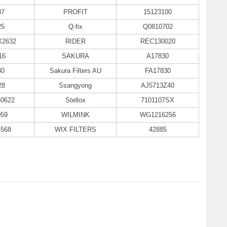
87
PROFIT
15123100
25
Q-fix
Q0810702
X2632
RIDER
REC130020
16
SAKURA
A17830
30
Sakura Filters AU
FA17830
28
Ssangyong
AJ5713Z40
0622
Stellox
7101107SX
059
WILMINK
WG1216256
568
WIX FILTERS
42885