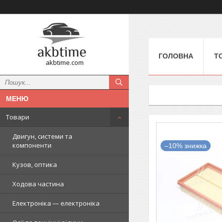
ГОЛОВНА
Т
akbtime.com
Товари
Двигун, системи та
компоненти
–10%
Кузов, оптика
Ходова частина
Електроніка — електроніка