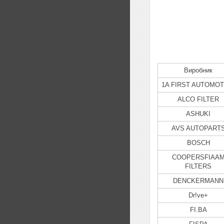
Виробник
1A FIRST AUTOMOT
ALCO FILTER
ASHUKI
AVS AUTOPART
BOSCH
COOPERSFIAA
FILTERS
DENCKERMANN
Dr!ve+
FI.BA