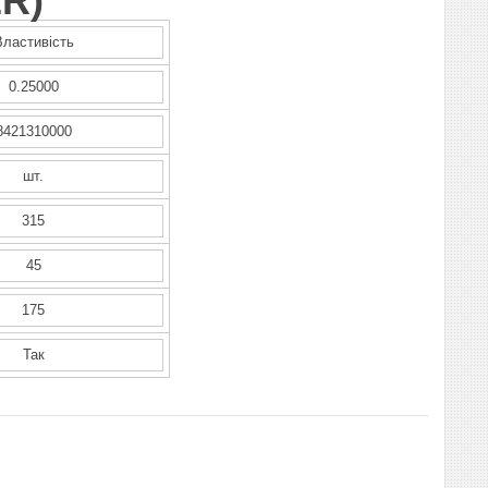
ER
)
Властивість
0.25000
8421310000
шт.
315
45
175
Так