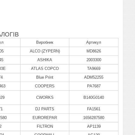
ЛОГІВ
ул
Виробник
Артикул
05
ALCO (ZYPERN)
MD8626
45
ASHIKA
2003300
03E
ATLAS COPCO
TA9669
74
Blue Print
ADM52255
463
COOPERS
PA7687
029
CWORKS
B140G0140
71
DJ PARTS
FA1561
7580
EUROREPAR
1656287580
2
FILTRON
AP1139