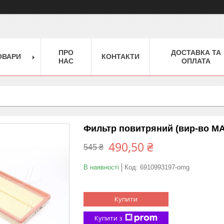
ПРО
ДОСТАВКА ТА
ОВАРИ
КОНТАКТИ
НАС
ОПЛАТА
Фильтр повитряний (вир-во M
490,50 ₴
545 ₴
В наявності
Код:
6910993197-omg
Купити
Купити з