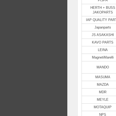
FISPA
HERTH + BUSS
JAKOPARTS
IAP QUALITY PAR
Japanparts
JS ASAKASHI
KAVO PARTS
LEINA
MagnetiMarelli
MANDO
MASUMA
MAZDA
MDR
MEYLE
MOTAQUIP
NPS