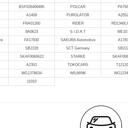
BSF026400495
POLCAR
PA76
A1409
PUROLATOR
A255
FRA01260
RIDER
RD1340L
8A0623
S.I.D.A.T
ME10
ve
FA17830
SAKURA Automotive
A178
SB2228
SCT Germany
SB22
SKAF0060622
STARKE
SKAF006
A2353
TOKOCARS
T1212
WG1378634
WILMINK
WG1234
11010