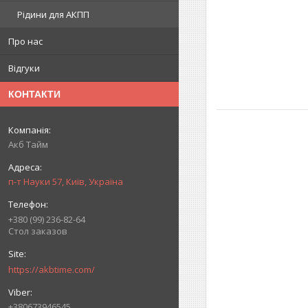
Рідини для АКПП
Про нас
Відгуки
КОНТАКТИ
Акб Тайм
п-т Науки 57, Київ, Україна
+380 (99) 236-82-64
Стол заказов
https://akbtime.com/
+380673946545