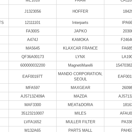
ME1016
FRAM
CA110
J1323056
HOFFER
1842
TS
12111101
Interparts
IPA6
FA300S
JAPKO
2030
A474J
KAMOKA
F2464
MA5645
KLAXCAR FRANCE
FA68
QF36A00173
LYNX
LA19
600000032200
MagnetiMarelli
1547038
MANDO CORPORATION,
EAF00197T
EAF001
SEOUL
MFA597
MAXGEAR
2609
AJ5713Z409A
MAZDA
AJ5713
MAF3300
MEAT&DORIA
1816
35123210007
MILES
AFAU0
LVFA1652
MULLER FILTER
PA33
M132A65
PARTS MALL
PAH0