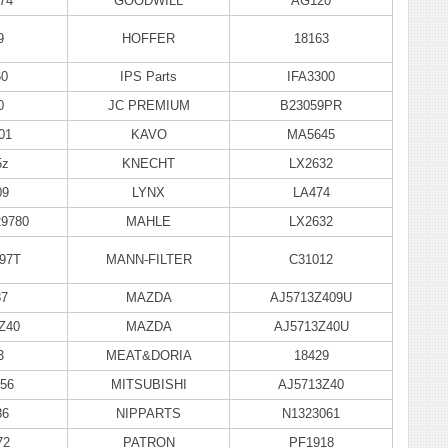
74
GOODWILL
AG120
9
HOFFER
18163
60
IPS Parts
IFA3300
0
JC PREMIUM
B23059PR
01
KAVO
MA5645
5z
KNECHT
LX2632
09
LYNX
LA474
29780
MAHLE
LX2632
97T
MANN-FILTER
C31012
87
MAZDA
AJ5713Z409U
Z40
MAZDA
AJ5713Z40U
3
MEAT&DORIA
18429
56
MITSUBISHI
AJ5713Z40
86
NIPPARTS
N1323061
72
PATRON
PF1918