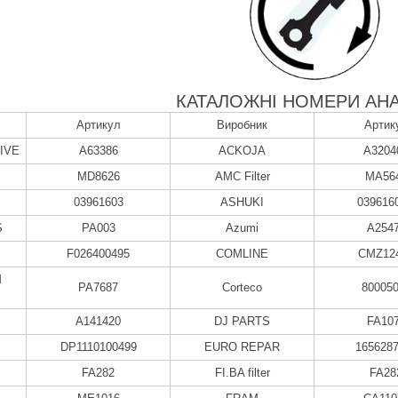
КАТАЛОЖНІ НОМЕРИ АНА
Артикул
Виробник
Артик
IVE
A63386
ACKOJA
A3204
MD8626
AMC Filter
MA56
03961603
ASHUKI
039616
S
PA003
Azumi
A254
F026400495
COMLINE
CMZ12
M
PA7687
Corteco
80005
A141420
DJ PARTS
FA10
DP1110100499
EURO REPAR
165628
FA282
FI.BA filter
FA28