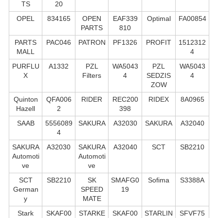
TS
20
OPEL
834165
OPEN
EAF339
Optimal
FA00854
PARTS
810
PARTS
PAC046
PATRON
PF1326
PROFIT
1512312
MALL
4
PURFLU
A1332
PZL
WA5043
PZL
WA5043
X
Filters
4
SEDZIS
4
ZOW
Quinton
QFA006
RIDER
REC200
RIDEX
8A0965
Hazell
2
398
SAAB
5556089
SAKURA
A32030
SAKURA
A32040
4
SAKURA
A32030
SAKURA
A32040
SCT
SB2210
Automoti
Automoti
ve
ve
SCT
SB2210
SK
SMAFG0
Sofima
S3388A
German
SPEED
19
y
MATE
Stark
SKAF00
STARKE
SKAF00
STARLIN
SFVF75