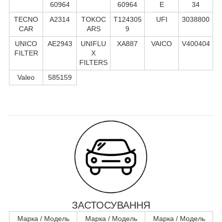
60964
60964
E
34
TECNO
A2314
TOKOC
T124305
UFI
3038800
CAR
ARS
9
UNICO
AE2943
UNIFLU
XA887
VAICO
V400404
FILTER
X
FILTERS
Valeo
585159
ЗАСТОСУВАННЯ
Марка / Модель
Марка / Модель
Марка / Модель