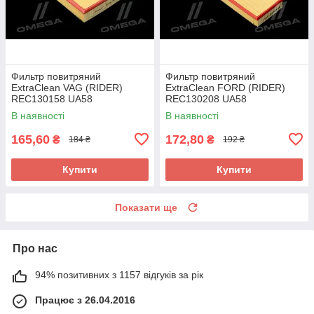
Фильтр повитряний
Фильтр повитряний
ExtraClean VAG (RIDER)
ExtraClean FORD (RIDER)
REC130158 UA58
REC130208 UA58
В наявності
В наявності
165,60
172,80
₴
₴
184 ₴
192 ₴
Купити
Купити
Показати ще
Про нас
94% позитивних з 1157 відгуків за рік
Працює з 26.04.2016