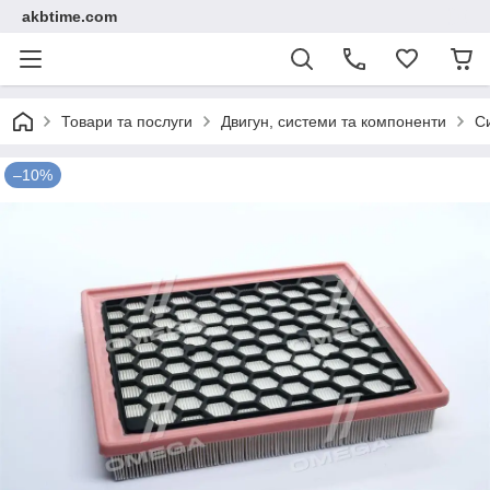
akbtime.com
Товари та послуги
Двигун, системи та компоненти
С
–10%