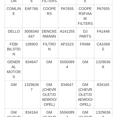
ON
6
FILTERS
E
COMLIN
EAF766
COOPE
PA7655
COOPE
PA7655
E
RS
RSFIAA
M
FILTERS
DELLO
3008340
DENCKE
A141255
DJ
FA1448
647
RMANN
PARTS
FEBI
108903
FILTRO
AP1523
FRAM
CA1068
BILSTEI
N
5
N
GENER
834647
GM
5556089
GM
1329636
AL
4
8
MOTOR
S
GM
1329636
GM
834647
GM
834165
7
(CHEVR
(CHEVR
OLET/D
OLET/D
AEWOO/
AEWOO/
OPEL)
OPEL)
GM
834164
GM
5556089
GM
1329636