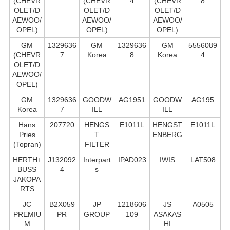
(CHEVR
(CHEVR
4
(CHEVR
8
OLET/D
OLET/D
OLET/D
AEWOO/
AEWOO/
AEWOO/
OPEL)
OPEL)
OPEL)
GM
1329636
GM
1329636
GM
5556089
(CHEVR
7
Korea
8
Korea
4
OLET/D
AEWOO/
OPEL)
GM
1329636
GOODW
AG1951
GOODW
AG195
Korea
7
ILL
ILL
Hans
207720
HENGS
E1011L
HENGST
E1011L
Pries
T
ENBERG
(Topran)
FILTER
HERTH+
J132092
Interpart
IPAD023
IWIS
LAT508
BUSS
4
s
JAKOPA
RTS
JC
B2X059
JP
1218606
JS
A0505
PREMIU
PR
GROUP
109
ASAKAS
M
HI