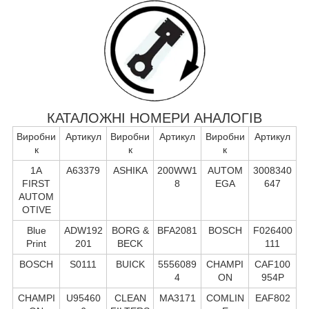
КАТАЛОЖНІ НОМЕРИ АНАЛОГІВ
Виробни
Артикул
Виробни
Артикул
Виробни
Артикул
к
к
к
1A
A63379
ASHIKA
200WW1
AUTOM
3008340
FIRST
8
EGA
647
AUTOM
OTIVE
Blue
ADW192
BORG &
BFA2081
BOSCH
F026400
Print
201
BECK
111
BOSCH
S0111
BUICK
5556089
CHAMPI
CAF100
4
ON
954P
CHAMPI
U95460
CLEAN
MA3171
COMLIN
EAF802