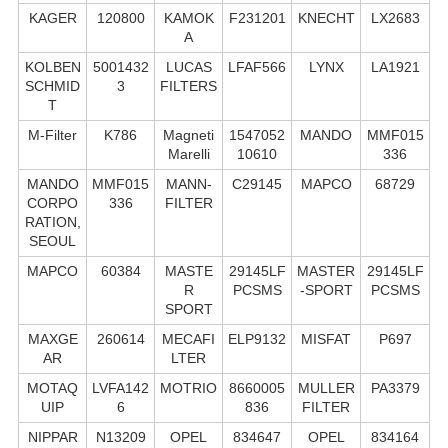
KAGER
120800
KAMOK
F231201
KNECHT
LX2683
A
KOLBEN
5001432
LUCAS
LFAF566
LYNX
LA1921
SCHMID
3
FILTERS
T
M-Filter
K786
Magneti
1547052
MANDO
MMF015
Marelli
10610
336
MANDO
MMF015
MANN-
C29145
MAPCO
68729
CORPO
336
FILTER
RATION,
SEOUL
MAPCO
60384
MASTE
29145LF
MASTER
29145LF
R
PCSMS
-SPORT
PCSMS
SPORT
MAXGE
260614
MECAFI
ELP9132
MISFAT
P697
AR
LTER
MOTAQ
LVFA142
MOTRIO
8660005
MULLER
PA3379
UIP
6
836
FILTER
NIPPAR
N13209
OPEL
834647
OPEL
834164