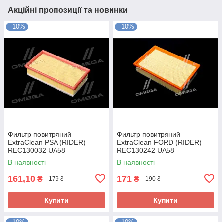
Акційні пропозиції та новинки
–10%
–10%
Фильтр повитряний
Фильтр повитряний
ExtraClean PSA (RIDER)
ExtraClean FORD (RIDER)
REC130032 UA58
REC130242 UA58
В наявності
В наявності
161,10
171
₴
₴
179 ₴
190 ₴
Купити
Купити
–10%
–10%