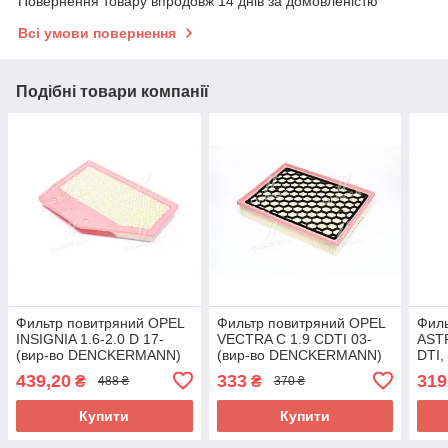
Повернення товару впродовж 14 днів за домовленістю
Всі умови повернення
Подібні товари компанії
Фильтр повитряний OPEL
Фильтр повитряний OPEL
Филь
INSIGNIA 1.6-2.0 D 17-
VECTRA C 1.9 CDTI 03-
ASTR
(вир-во DENCKERMANN)
(вир-во DENCKERMANN)
DTI,
A146972 UA58
A141208 UA58
DEN
439,20
333
319
₴
₴
488 ₴
370 ₴
UA5
Купити
Купити