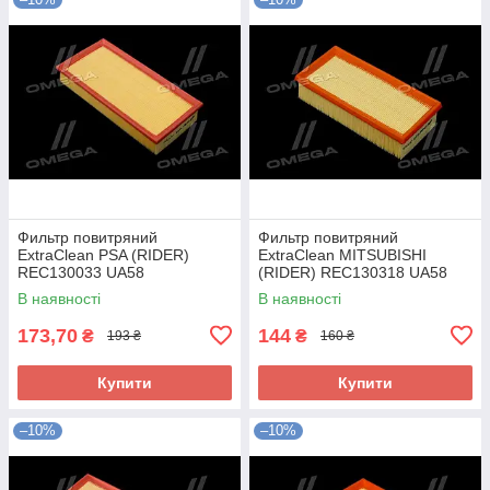
Фильтр повитряний
Фильтр повитряний
ExtraClean PSA (RIDER)
ExtraClean MITSUBISHI
REC130033 UA58
(RIDER) REC130318 UA58
В наявності
В наявності
173,70
144
₴
₴
193 ₴
160 ₴
Купити
Купити
–10%
–10%