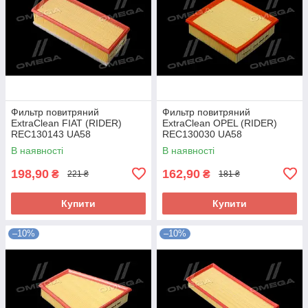
Фильтр повитряний
Фильтр повитряний
ExtraClean FIAT (RIDER)
ExtraClean OPEL (RIDER)
REC130143 UA58
REC130030 UA58
В наявності
В наявності
198,90
162,90
₴
₴
221 ₴
181 ₴
Купити
Купити
–10%
–10%