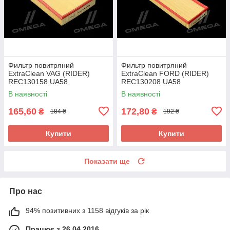
Фильтр повитряний
Фильтр повитряний
ExtraClean VAG (RIDER)
ExtraClean FORD (RIDER)
REC130158 UA58
REC130208 UA58
В наявності
В наявності
165,60
172,80
₴
₴
184 ₴
192 ₴
Купити
Купити
Показати ще
Про нас
94% позитивних з 1158 відгуків за рік
Працює з 26.04.2016