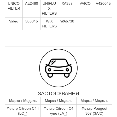
UNICO
AE2489
UNIFLU
XA387
VAICO
V420045
FILTER
X
FILTERS
Valeo
585045
WIX
WA6730
FILTERS
ЗАСТОСУВАННЯ
Марка / Модель
Марка / Модель
Марка / Модель
Фільтр Citroen C4 I
Фільтр Citroen C4
Фільтр Peugeot
(LC_)
купе (LA_)
307 (3A/C)