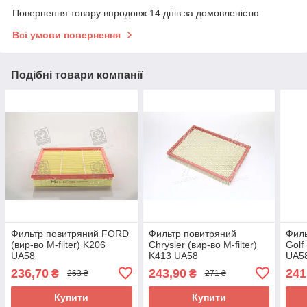
Повернення товару впродовж 14 днів за домовленістю
Всі умови повернення
Подібні товари компанії
Фильтр повитряний FORD
Фильтр повитряний
Фил
(вир-во M-filter) K206
Chrysler (вир-во M-filter)
Golf
UA58
K413 UA58
UA5
236,70
243,90
241
₴
₴
263 ₴
271 ₴
Купити
Купити