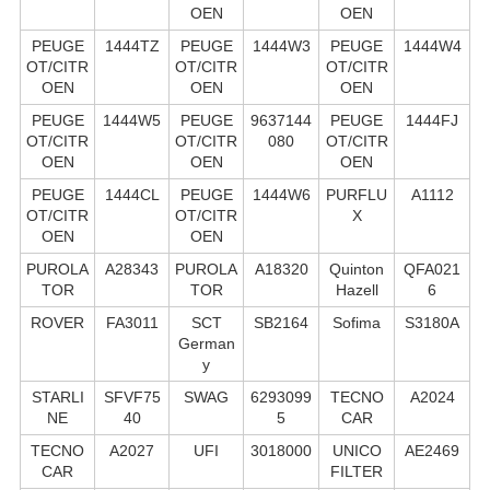
OEN
OEN
PEUGE
1444TZ
PEUGE
1444W3
PEUGE
1444W4
OT/CITR
OT/CITR
OT/CITR
OEN
OEN
OEN
PEUGE
1444W5
PEUGE
9637144
PEUGE
1444FJ
OT/CITR
OT/CITR
080
OT/CITR
OEN
OEN
OEN
PEUGE
1444CL
PEUGE
1444W6
PURFLU
A1112
OT/CITR
OT/CITR
X
OEN
OEN
PUROLA
A28343
PUROLA
A18320
Quinton
QFA021
TOR
TOR
Hazell
6
ROVER
FA3011
SCT
SB2164
Sofima
S3180A
German
y
STARLI
SFVF75
SWAG
6293099
TECNO
A2024
NE
40
5
CAR
TECNO
A2027
UFI
3018000
UNICO
AE2469
CAR
FILTER