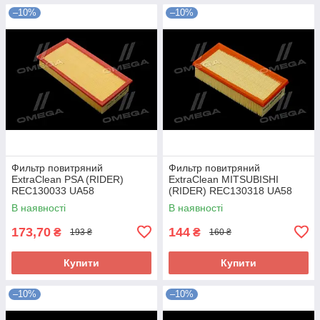
–10%
–10%
Фильтр повитряний
Фильтр повитряний
ExtraClean PSA (RIDER)
ExtraClean MITSUBISHI
REC130033 UA58
(RIDER) REC130318 UA58
В наявності
В наявності
173,70
144
₴
₴
193 ₴
160 ₴
Купити
Купити
–10%
–10%