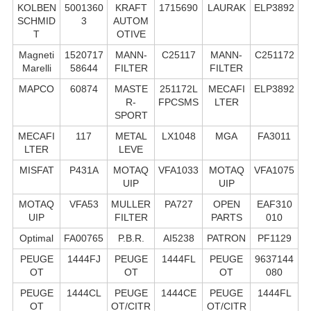
KOLBEN
5001360
KRAFT
1715690
LAURAK
ELP3892
SCHMID
3
AUTOM
T
OTIVE
Magneti
1520717
MANN-
C25117
MANN-
C251172
Marelli
58644
FILTER
FILTER
MAPCO
60874
MASTE
251172L
MECAFI
ELP3892
R-
FPCSMS
LTER
SPORT
MECAFI
117
METAL
LX1048
MGA
FA3011
LTER
LEVE
MISFAT
P431A
MOTAQ
VFA1033
MOTAQ
VFA1075
UIP
UIP
MOTAQ
VFA53
MULLER
PA727
OPEN
EAF310
UIP
FILTER
PARTS
010
Optimal
FA00765
P.B.R.
AI5238
PATRON
PF1129
PEUGE
1444FJ
PEUGE
1444FL
PEUGE
9637144
OT
OT
OT
080
PEUGE
1444CL
PEUGE
1444CE
PEUGE
1444FL
OT
OT/CITR
OT/CITR