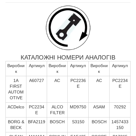
КАТАЛОЖНІ НОМЕРИ АНАЛОГІВ
Виробни
Артикул
Виробни
Артикул
Виробни
Артикул
к
к
к
1A
A60727
AC
PC2236
AC
PC2234
FIRST
E
E
AUTOM
OTIVE
ACDelco
PC2234
ALCO
MD9750
ASAM
70292
E
FILTER
BORG &
BFA2119
BOSCH
S3150
BOSCH
1457433
BECK
150