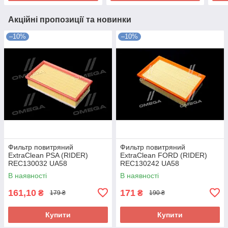
Акційні пропозиції та новинки
–10%
–10%
Фильтр повитряний
Фильтр повитряний
ExtraClean PSA (RIDER)
ExtraClean FORD (RIDER)
REC130032 UA58
REC130242 UA58
В наявності
В наявності
161,10
171
₴
₴
179 ₴
190 ₴
Купити
Купити