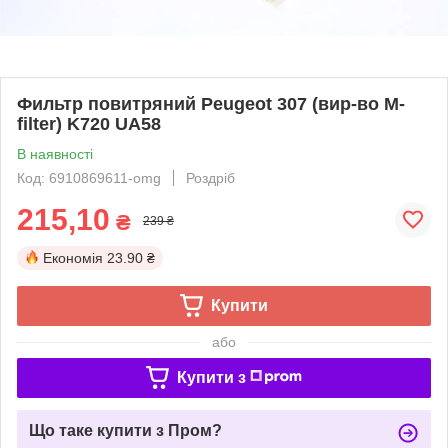
Фильтр повитряний Peugeot 307 (вир-во M-
filter) K720 UA58
В наявності
Код: 6910869611-omg
Роздріб
215,10
₴
239 ₴
Економія
23.90 ₴
Купити
або
Купити з
Що таке купити з Пром?