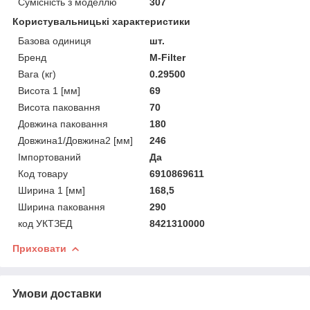
Сумісність з моделлю
307
Користувальницькі характеристики
Базова одиниця
шт.
Бренд
M-Filter
Вага (кг)
0.29500
Висота 1 [мм]
69
Висота паковання
70
Довжина паковання
180
Довжина1/Довжина2 [мм]
246
Імпортований
Да
Код товару
6910869611
Ширина 1 [мм]
168,5
Ширина паковання
290
код УКТЗЕД
8421310000
Приховати
Умови доставки