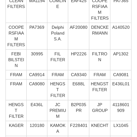
CLEAN
MA1194
COMLIN
EAF425
COOPE
PA7365
FILTERS
E
RSFIAA
M
FILTERS
COOPE
PA7369
Delphi
AF20080
DENCKE
A140520
RSFIAA
Poland
RMANN
M
S.А.
FILTERS
FEBI
30995
FIL
HP2226
FILTRO
AP1302
BILSTEI
FILTER
N
N
FRAM
CA9914
FRAM
CA9340
FRAM
CA9081
FRAM
CA9080
HENGS
E688L
HENGST
E436L01
T
FILTER
FILTER
HENGS
E436L
JC
B2P035
JP
4118601
T
PREMIU
PR
GROUP
909
FILTER
M
KAGER
120180
KAMOK
F228401
KNECHT
LX1045
A