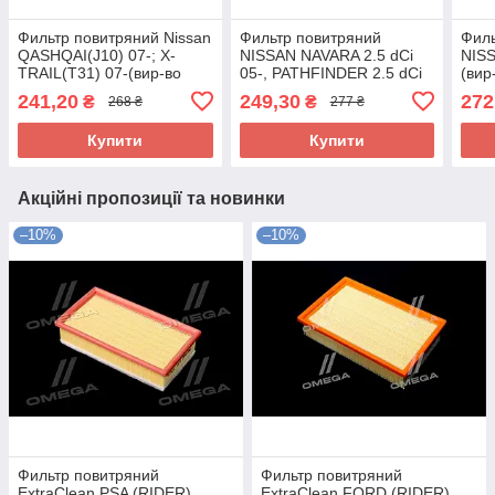
Фильтр повитряний Nissan
Фильтр повитряний
Филь
QASHQAI(J10) 07-; X-
NISSAN NAVARA 2.5 dCi
NISS
TRAIL(T31) 07-(вир-во
05-, PATHFINDER 2.5 dCi
(ви
Jakoparts) J1321063 UA58
05- (вир-во
A14
241,20
249,30
272
₴
₴
268 ₴
277 ₴
DENCKERMANN) A141166
UA58
Купити
Купити
Акційні пропозиції та новинки
–10%
–10%
Фильтр повитряний
Фильтр повитряний
ExtraClean PSA (RIDER)
ExtraClean FORD (RIDER)