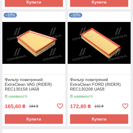
Купити
Купити
–10%
–10%
Фильтр повитряний
Фильтр повитряний
ExtraClean VAG (RIDER)
ExtraClean FORD (RIDER)
REC130158 UA58
REC130208 UA58
В наявності
В наявності
165,60
172,80
₴
₴
184 ₴
192 ₴
Купити
Купити