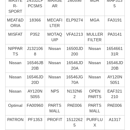
MASTE
24332LF
MAXGE
260598
MDR
MAF313
R-
PCSMS
AR
5
SPORT
MEAT&D
18366
MECAFI
ELP9274
MGA
FA3191
ORIA
LTER
MISFAT
P352
MOTAQ
VFA1213
MULLER
PA3141
UIP
FILTER
NIPPAR
J132106
Nissan
16500JD
Nissan
1654661
TS
8
200
31R
Nissan
16546JB
Nissan
16546JD
Nissan
16546JD
20B
20A
20B
Nissan
16546JD
Nissan
16546JG
Nissan
AY120N
20D
70A
S051
Nissan
AY120N
NPS
N132N6
OPEN
EAF321
S055
2
PARTS
210
Optimal
FA00960
PARTS
PAE006
PARTS
PAE006
MALL
MALL
PATRON
PF1353
PROFIT
1512262
PURFLU
A1317
5
X