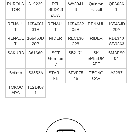
PUROLA
A19229
PZL
WA5041
Quinton
QFA056
TOR
SEDZIS
3
Hazell
1
ZOW
RENAUL
1654661
RENAUL
1654632
RENAUL
16546JD
T
31R
T
05R
T
20A
RENAUL
16546JD
RIDER
REC130
RIDER
RD1340
T
20B
228
WA9563
SAKURA
A61360
SCT
SB2171
SK
SMAFS0
German
SPEEDM
04
y
ATE
Sofima
S3352A
STARLI
SFVF75
TECNO
A2297
NE
46
CAR
TOKOC
T121407
ARS
1