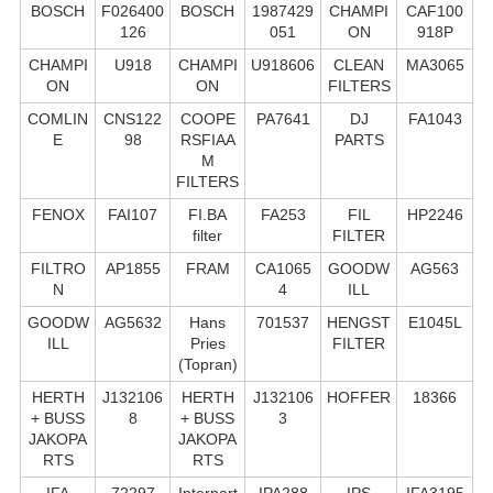
BOSCH
F026400
BOSCH
1987429
CHAMPI
CAF100
126
051
ON
918P
CHAMPI
U918
CHAMPI
U918606
CLEAN
MA3065
ON
ON
FILTERS
COMLIN
CNS122
COOPE
PA7641
DJ
FA1043
E
98
RSFIAA
PARTS
M
FILTERS
FENOX
FAI107
FI.BA
FA253
FIL
HP2246
filter
FILTER
FILTRO
AP1855
FRAM
CA1065
GOODW
AG563
N
4
ILL
GOODW
AG5632
Hans
701537
HENGST
E1045L
ILL
Pries
FILTER
(Topran)
HERTH
J132106
HERTH
J132106
HOFFER
18366
+ BUSS
8
+ BUSS
3
JAKOPA
JAKOPA
RTS
RTS
IFA
72297
Interpart
IPA288
IPS
IFA3195