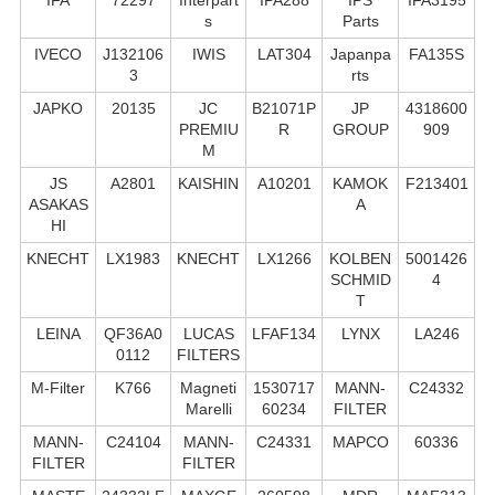
s
Parts
IVECO
J132106
IWIS
LAT304
Japanpa
FA135S
3
rts
JAPKO
20135
JC
B21071P
JP
4318600
PREMIU
R
GROUP
909
M
JS
A2801
KAISHIN
A10201
KAMOK
F213401
ASAKAS
A
HI
KNECHT
LX1983
KNECHT
LX1266
KOLBEN
5001426
SCHMID
4
T
LEINA
QF36A0
LUCAS
LFAF134
LYNX
LA246
0112
FILTERS
M-Filter
K766
Magneti
1530717
MANN-
C24332
Marelli
60234
FILTER
MANN-
C24104
MANN-
C24331
MAPCO
60336
FILTER
FILTER