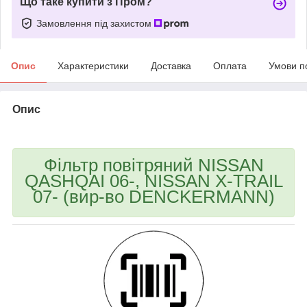
Що таке купити з Пром?
Замовлення під захистом
Опис
Характеристики
Доставка
Оплата
Умови п
Опис
bvd_ggl
Фільтр повітряний NISSAN
QASHQAI 06-, NISSAN X-TRAIL
07- (вир-во DENCKERMANN)