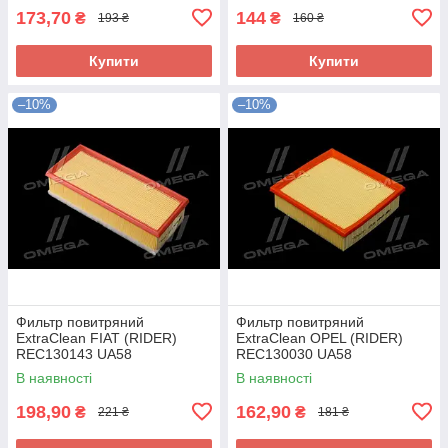
173,70
144
₴
₴
193 ₴
160 ₴
Купити
Купити
–10%
–10%
Фильтр повитряний
Фильтр повитряний
ExtraClean FIAT (RIDER)
ExtraClean OPEL (RIDER)
REC130143 UA58
REC130030 UA58
В наявності
В наявності
198,90
162,90
₴
₴
221 ₴
181 ₴