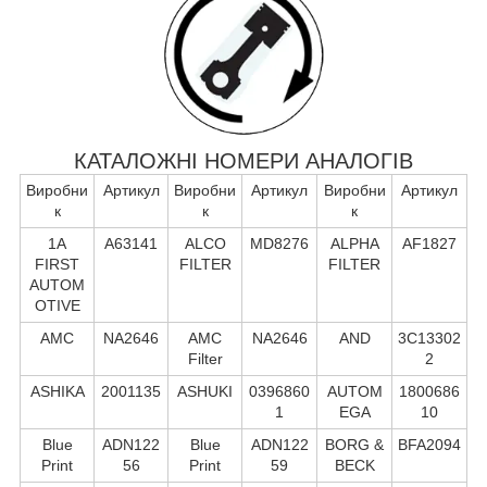
КАТАЛОЖНІ НОМЕРИ АНАЛОГІВ
Виробни
Артикул
Виробни
Артикул
Виробни
Артикул
к
к
к
1A
A63141
ALCO
MD8276
ALPHA
AF1827
FIRST
FILTER
FILTER
AUTOM
OTIVE
AMC
NA2646
AMC
NA2646
AND
3C13302
Filter
2
ASHIKA
2001135
ASHUKI
0396860
AUTOM
1800686
1
EGA
10
Blue
ADN122
Blue
ADN122
BORG &
BFA2094
Print
56
Print
59
BECK