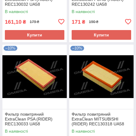
REC130032 UA58
REC130242 UA58
В наявності
В наявності
161,10
171
₴
₴
179 ₴
190 ₴
Купити
Купити
–10%
–10%
Фильтр повитряний
Фильтр повитряний
ExtraClean PSA (RIDER)
ExtraClean MITSUBISHI
REC130033 UA58
(RIDER) REC130318 UA58
В наявності
В наявності