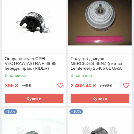
Опора двигуна OPEL
Подушка двигуна
VECTRA A, ASTRA F 88-95
MERCEDES-BENZ (вир-во
передн. прав. (RIDER)
Lemferder) 25406 01 UA58
RD.3438325348 UA58
В наявності
В наявності
396
2 462,40
₴
₴
440 ₴
2 736 ₴
Купити
Купити
–10%
–10%