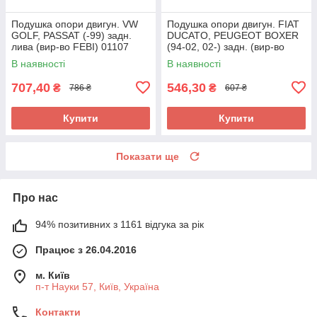
Подушка опори двигун. VW
Подушка опори двигун. FIAT
GOLF, PASSAT (-99) задн.
DUCATO, PEUGEOT BOXER
лива (вир-во FEBI) 01107
(94-02, 02-) задн. (вир-во
UA58
FEBI) 14491 UA58
В наявності
В наявності
707,40
546,30
₴
₴
786 ₴
607 ₴
Купити
Купити
Показати ще
Про нас
94% позитивних з 1161 відгука за рік
Працює з 26.04.2016
м. Київ
п-т Науки 57, Київ, Україна
Контакти