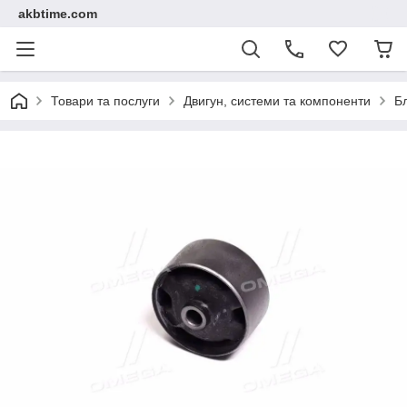
akbtime.com
Товари та послуги
Двигун, системи та компоненти
Б