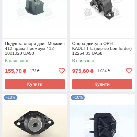
Подушка опори двиг. Москвич
Опора двигуна OPEL
412 права Премиум 412-
KADETT E (вир-во Lemferder)
1001020 UA58
12254 03 UA58
В наявності
В наявності
155,70
975,60
₴
₴
173 ₴
1 084 ₴
Купити
Купити
–10%
–10%