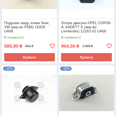
Подушка ззаду злива Seat;
Опора двигуна OPEL CORSA
VW (вир-во FEBI) 15928
A, KADETT E (вир-во
UA58
Lemferder) 12263 02 UA58
В наявності
В наявності
585,90
904,50
₴
₴
651 ₴
1 005 ₴
Купити
Купити
–10%
–10%