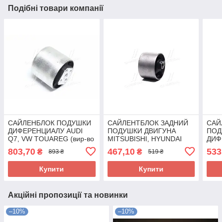
Подібні товари компанії
САЙЛЕНБЛОК ПОДУШКИ
САЙЛЕНТБЛОК ЗАДНИЙ
САЙ
ДИФЕРЕНЦИАЛУ AUDI
ПОДУШКИ ДВИГУНА
ПОД
Q7, VW TOUAREG (вир-во
MITSUBISHI, HYUNDAI
ДИФ
FEBEST) VWAB-023 UA58
(вир-во FEBEST) HYMB-
MIT
803,70
467,10
533
₴
₴
893 ₴
519 ₴
PORR UA58
40 
UA5
Купити
Купити
Акційні пропозиції та новинки
–10%
–10%