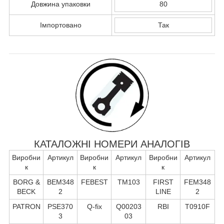
Довжина упаковки
80
Імпортовано
Так
КАТАЛОЖНІ НОМЕРИ АНАЛОГІВ
Виробни
Артикул
Виробни
Артикул
Виробни
Артикул
к
к
к
BORG &
BEM348
FEBEST
TM103
FIRST
FEM348
BECK
2
LINE
2
PATRON
PSE370
Q-fix
Q00203
RBI
T0910F
3
03