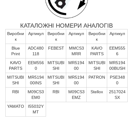
КАТАЛОЖНІ НОМЕРИ АНАЛОГІВ
Виробни
Артикул
Виробни
Артикул
Виробни
Артикул
к
к
к
Blue
ADC480
FEBEST
MMCS3
KAVO
EEM555
Print
118
MRR
PARTS
6
KAVO
EEM556
MITSUBI
MR5194
MITSUBI
MR5194
PARTS
0
SHI
00
SHI
00BUSH
MITSUBI
MR5194
MITSUBI
MR5194
PATRON
PSE348
SHI
00INS
SHI
00
0
RBI
M09CS3
RBI
M09CS3
Stellox
2517024
EM0
EMZ
SX
YAMATO
I55032Y
MT