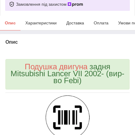
Замовлення під захистом
Опис
Характеристики
Доставка
Оплата
Умови п
Опис
bvd_ggl
Подушка двигуна
задня
Mitsubishi Lancer VII 2002- (вир-
во Febi)