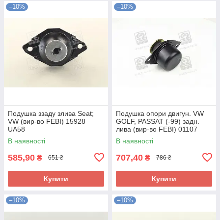
–10%
–10%
Подушка ззаду злива Seat;
Подушка опори двигун. VW
VW (вир-во FEBI) 15928
GOLF, PASSAT (-99) задн.
UA58
лива (вир-во FEBI) 01107
UA58
В наявності
В наявності
585,90
707,40
₴
₴
651 ₴
786 ₴
Купити
Купити
–10%
–10%