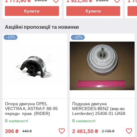
1 773,90
1 921,50
1 7
₴
₴
1 971 ₴
2 135 ₴
Купити
Купити
Акційні пропозиції та новинки
–10%
–10%
Опора двигуна OPEL
Подушка двигуна
VECTRA A, ASTRA F 88-95
MERCEDES-BENZ (вир-во
передн. прав. (RIDER)
Lemferder) 25406 01 UA58
RD.3438325348 UA58
В наявності
В наявності
396
2 461,50
₴
₴
440 ₴
2 735 ₴