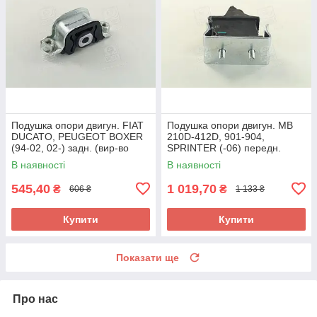
Подушка опори двигун. FIAT
Подушка опори двигун. MB
DUCATO, PEUGEOT BOXER
210D-412D, 901-904,
(94-02, 02-) задн. (вир-во
SPRINTER (-06) передн.
FEBI) 14491 UA58
(вир-во FEBI) 10677 UA58
В наявності
В наявності
545,40
1 019,70
₴
₴
606 ₴
1 133 ₴
Купити
Купити
Показати ще
Про нас