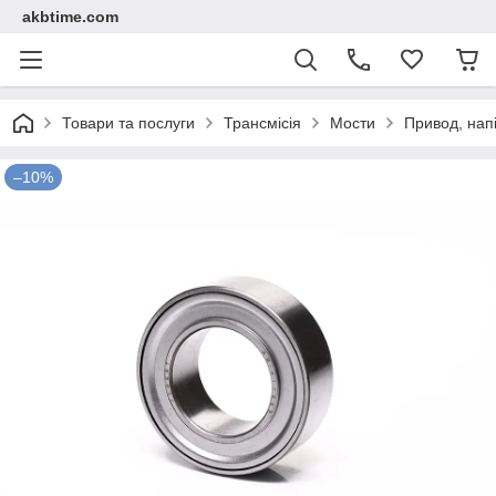
akbtime.com
Товари та послуги
Трансмісія
Мости
Привод, напі
–10%