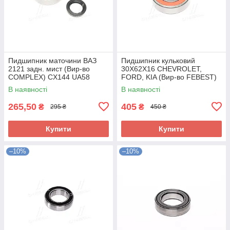
Пидшипник маточини ВАЗ
Пидшипник кульковий
2121 задн. мист (Вир-во
30X62X16 CHEVROLET,
COMPLEX) CX144 UA58
FORD, KIA (Вир-во FEBEST)
AS-6206-2RS UA58
В наявності
В наявності
265,50
405
₴
₴
295 ₴
450 ₴
Купити
Купити
–10%
–10%