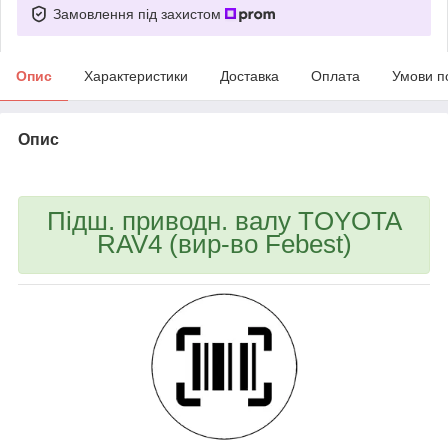
Замовлення під захистом
Опис
Характеристики
Доставка
Оплата
Умови п
Опис
bvd_ggl
Підш. приводн. валу TOYOTA
RAV4 (вир-во Febest)