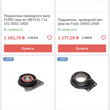
Пидшипник приводного валу
FORD (вир-во MEYLE) 714
Пидшипник, приводний вал
151 0002 UA58
(вир-во Febi) 19945 UA58
В наявності
В наявності
1 181,70
1 177,20
₴
₴
1 313 ₴
1 308 ₴
Купити
Купити
–10%
–10%