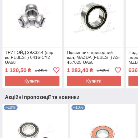
ТРИПОЙД 29X32.4 (вир-
Підшипник, приводний
Пидш
во FEBEST) 0416-CY2
вал, MAZDA (FEBEST) AS-
пере
UA58
457025 UA58
MZB
1 120,50
1 283,40
636
₴
₴
1 245 ₴
1 426 ₴
Купити
Купити
Акційні пропозиції та новинки
–10%
–10%