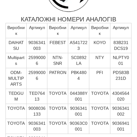
КАТАЛОЖНІ НОМЕРИ АНАЛОГІВ
Виробни
Артикул
Виробни
Артикул
Виробни
Артикул
к
к
к
DAIHAT
9036341
FEBEST
AS41722
KOYO
83B231
SU
003
3
DCS19
Multipart
2599000
NTN-
SC0892
NTY
NLPTY0
s
6
SNR
LA
01
ODM-
2599000
PATRON
PBK480
PFI
PDS83B
MULTIP
6
4
231D
ARTS
TEDGU
TED764
TOYOTA
044388Y
TOYOTA
4304564
M
13
001
020
TOYOTA
9008036
TOYOTA
9036341
TOYOTA
9036341
133
001
002
TOYOTA
9036341
TOYOTA
90363C0
TOYOTA
9036941
003
001
001