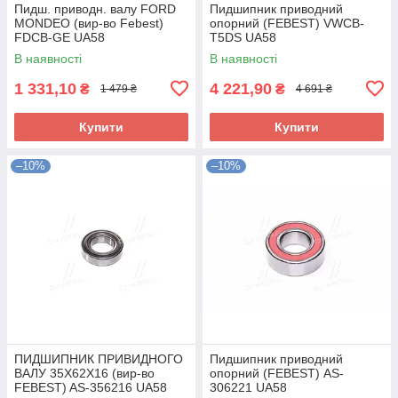
Пидш. приводн. валу FORD
Пидшипник приводний
MONDEO (вир-во Febest)
опорний (FEBEST) VWCB-
FDCB-GE UA58
T5DS UA58
В наявності
В наявності
1 331,10
4 221,90
₴
₴
1 479 ₴
4 691 ₴
Купити
Купити
–10%
–10%
ПИДШИПНИК ПРИВИДНОГО
Пидшипник приводний
ВАЛУ 35X62X16 (вир-во
опорний (FEBEST) AS-
FEBEST) AS-356216 UA58
306221 UA58