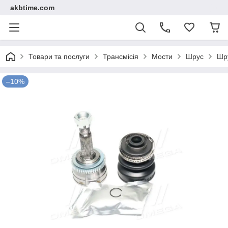
akbtime.com
Товари та послуги
Трансмісія
Мости
Шрус
Шру
–10%