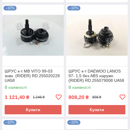
–10%
–10%
ШРУС к-т MB VITO 99-03
ШРУС к-т DAEWOO LANOS
зовн. (RIDER) RD.255020228
97- 1,5 без ABS наружн.
UA58
(RIDER) RD.255079008 UA58
В наявності
В наявності
1 121,40
808,20
₴
₴
1 246 ₴
898 ₴
Купити
Купити
–10%
–10%