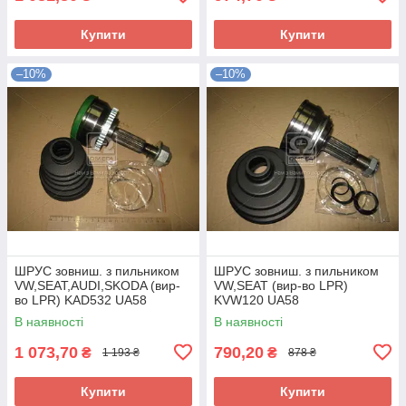
Купити
Купити
–10%
–10%
ШРУС зовниш. з пильником
ШРУС зовниш. з пильником
VW,SEAT,AUDI,SKODA (вир-
VW,SEAT (вир-во LPR)
во LPR) KAD532 UA58
KVW120 UA58
В наявності
В наявності
1 073,70
790,20
₴
₴
1 193 ₴
878 ₴
Купити
Купити