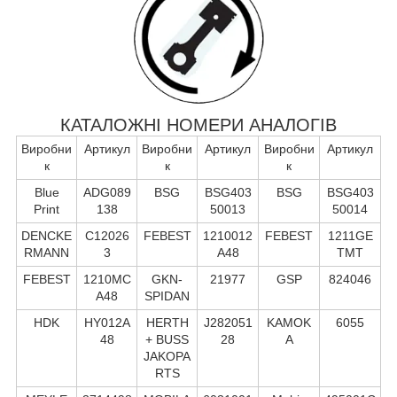
КАТАЛОЖНІ НОМЕРИ АНАЛОГІВ
Виробни
Артикул
Виробни
Артикул
Виробни
Артикул
к
к
к
Blue
ADG089
BSG
BSG403
BSG
BSG403
Print
138
50013
50014
DENCKE
C12026
FEBEST
1210012
FEBEST
1211GE
RMANN
3
A48
TMT
FEBEST
1210MC
GKN-
21977
GSP
824046
A48
SPIDAN
HDK
HY012A
HERTH
J282051
KAMOK
6055
48
+ BUSS
28
A
JAKOPA
RTS