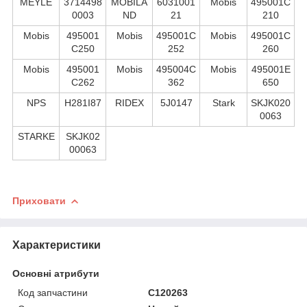
MEYLE
3714498
MOBILA
6031001
Mobis
495001C
0003
ND
21
210
Mobis
495001
Mobis
495001C
Mobis
495001C
C250
252
260
Mobis
495001
Mobis
495004C
Mobis
495001E
C262
362
650
NPS
H281I87
RIDEX
5J0147
Stark
SKJK020
0063
STARKE
SKJK02
00063
Приховати
Характеристики
Основні атрибути
Код запчастини
C120263