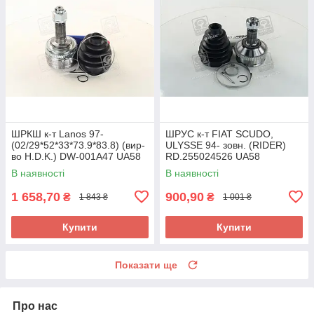
ШРКШ к-т Lanos 97-
ШРУС к-т FIAT SCUDO,
(02/29*52*33*73.9*83.8) (вир-
ULYSSE 94- зовн. (RIDER)
во H.D.K.) DW-001A47 UA58
RD.255024526 UA58
В наявності
В наявності
1 658,70
900,90
₴
₴
1 843 ₴
1 001 ₴
Купити
Купити
Показати ще
Про нас