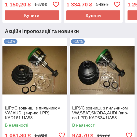
DENCKERMANN) C120554
DENCKERMANN) C120364
DEN
1 150,20
1 334,70
1 2
₴
₴
1 278 ₴
1 483 ₴
UA58
UA58
UA5
Купити
Купити
Акційні пропозиції та новинки
–10%
–10%
ШРУС зовниш. з пильником
ШРУС зовниш. з пильником
VW,AUDI (вир-во LPR)
VW,SEAT,SKODA,AUDI (вир-
KAD161 UA58
во LPR) KAD534 UA58
В наявності
В наявності
1 081,80
974,70
₴
₴
1 202 ₴
1 083 ₴