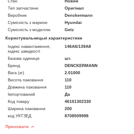
Стан
Новий
Тип запчастини
Оригінал
Виробник
Denckermann
Сумісність з маркою
Hyundai
Сумісність з моделлю
Getz
Користувальницькі характеристики
Індекс навантаження,
146A6/139A8
індекс швидкості
Базова одиниця
шт.
Бренд
DENCKERMANN
Вага (кг)
2.01000
Висота паковання
110
Довжина паковання
110
Імпортований
Да
Код товару
46101302330
Ширина паковання
200
код УКТЗЕД
8708509998
Приховати