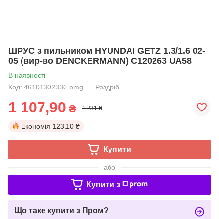
ШРУС з пильником HYUNDAI GETZ 1.3/1.6 02-
05 (вир-во DENCKERMANN) C120263 UA58
В наявності
Код: 46101302330-omg
Роздріб
1 107,90
₴
1 231 ₴
Економія
123.10 ₴
Купити
або
Купити з
Що таке купити з Пром?