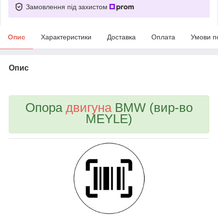
Замовлення під захистом
Опис
Характеристики
Доставка
Оплата
Умови п
Опис
bvd_ggl
Опора
двигуна
BMW (вир-во
MEYLE)