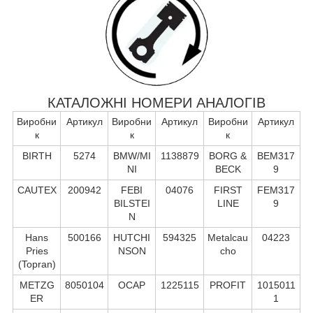
КАТАЛОЖНІ НОМЕРИ АНАЛОГІВ
Виробни
Артикул
Виробни
Артикул
Виробни
Артикул
к
к
к
BIRTH
5274
BMW/MI
1138879
BORG &
BEM317
NI
BECK
9
CAUTEX
200942
FEBI
04076
FIRST
FEM317
BILSTEI
LINE
9
N
Hans
500166
HUTCHI
594325
Metalcau
04223
Pries
NSON
cho
(Topran)
METZG
8050104
OCAP
1225115
PROFIT
1015011
ER
1