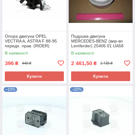
Опора двигуна OPEL
Подушка двигуна
VECTRA A, ASTRA F 88-95
MERCEDES-BENZ (вир-во
передн. прав. (RIDER)
Lemferder) 25406 01 UA58
RD.3438325348 UA58
В наявності
В наявності
396
2 461,50
₴
₴
440 ₴
2 735 ₴
Купити
Купити
–10%
–10%