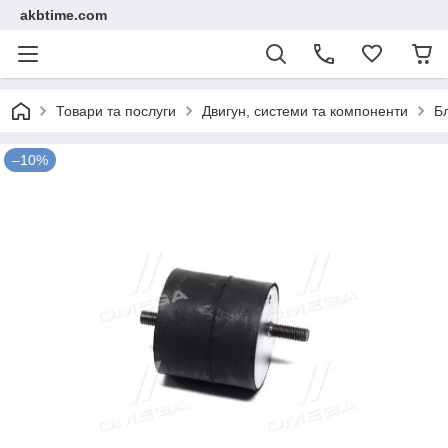
akbtime.com
Товари та послуги
Двигун, системи та компоненти
Б
–10%