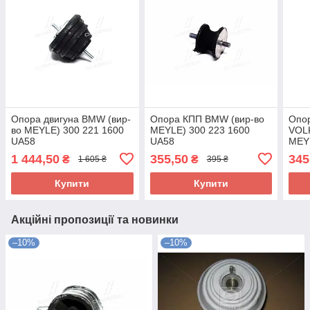
Опора двигуна BMW (вир-
Опора КПП BMW (вир-во
Опор
во MEYLE) 300 221 1600
MEYLE) 300 223 1600
VOL
UA58
UA58
MEYL
UA5
1 444,50
355,50
345
₴
₴
1 605 ₴
395 ₴
Купити
Купити
Акційні пропозиції та новинки
–10%
–10%