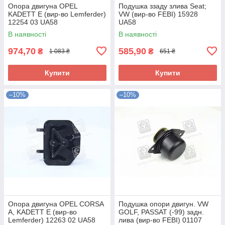
Опора двигуна OPEL
Подушка ззаду злива Seat;
KADETT E (вир-во Lemferder)
VW (вир-во FEBI) 15928
12254 03 UA58
UA58
В наявності
В наявності
974,70
585,90
₴
₴
1 083 ₴
651 ₴
Купити
Купити
–10%
–10%
Опора двигуна OPEL CORSA
Подушка опори двигун. VW
A, KADETT E (вир-во
GOLF, PASSAT (-99) задн.
Lemferder) 12263 02 UA58
лива (вир-во FEBI) 01107