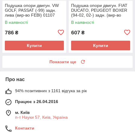
Подушка опори двигун. VW
Подушка опори двигун. FIAT
GOLF, PASSAT (-99) задн.
DUCATO, PEUGEOT BOXER
лива (вир-во FEBI) 01107
(94-02, 02-) задн. (вир-во
UA58
FEBI) 14491 UA58
В наявності
В наявності
786
607
₴
₴
Купити
Купити
Показати ще
Про нас
94% позитивних з 1161 відгука за рік
Працює з 26.04.2016
м. Київ
п-т Науки 57, Київ, Україна
Контакти