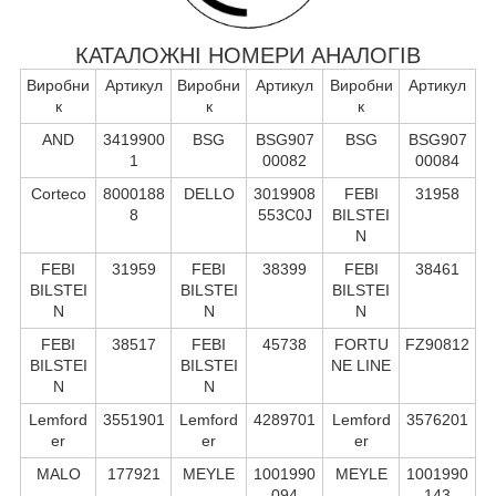
КАТАЛОЖНІ НОМЕРИ АНАЛОГІВ
Виробни
Артикул
Виробни
Артикул
Виробни
Артикул
к
к
к
AND
3419900
BSG
BSG907
BSG
BSG907
1
00082
00084
Corteco
8000188
DELLO
3019908
FEBI
31958
8
553C0J
BILSTEI
N
FEBI
31959
FEBI
38399
FEBI
38461
BILSTEI
BILSTEI
BILSTEI
N
N
N
FEBI
38517
FEBI
45738
FORTU
FZ90812
BILSTEI
BILSTEI
NE LINE
N
N
Lemford
3551901
Lemford
4289701
Lemford
3576201
er
er
er
MALO
177921
MEYLE
1001990
MEYLE
1001990
094
143