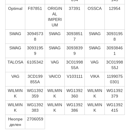
Optimal
F87851
ORIGIN
37391
OSSCA
12954
AL
IMPERI
UM
SWAG
3094573
SWAG
3093851
SWAG
3093195
8
7
8
SWAG
3093195
SWAG
3093839
SWAG
3093846
9
9
1
TALOSA
6105342
VAG
3C01998
VAG
3C01998
55A
55J
VAG
3CD199
VAICO
V103111
VIKA
1199075
855A
0301
WILMIN
WG1392
WILMIN
WG1392
WILMIN
WG1392
K
359
K
360
K
379
WILMIN
WG1392
WILMIN
WG1392
WILMIN
WG1392
K
383
K
386
K
415
Неопре
2706059
делен