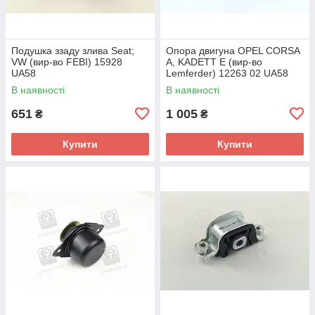
Подушка ззаду злива Seat;
Опора двигуна OPEL CORSA
VW (вир-во FEBI) 15928
A, KADETT E (вир-во
UA58
Lemferder) 12263 02 UA58
В наявності
В наявності
651
1 005
₴
₴
Купити
Купити