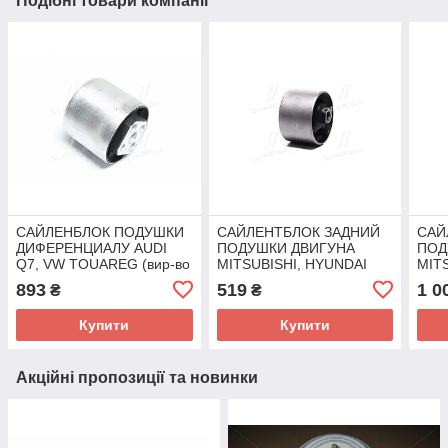
Подібні товари компанії
САЙЛЕНБЛОК ПОДУШКИ
САЙЛЕНТБЛОК ЗАДНИЙ
САЙ
ДИФЕРЕНЦИАЛУ AUDI
ПОДУШКИ ДВИГУНА
ПОД
Q7, VW TOUAREG (вир-во
MITSUBISHI, HYUNDAI
MITS
FEBEST) VWAB-023 UA58
(вир-во FEBEST) HYMB-
FEB
893
519
1 0
₴
₴
PORR UA58
Купити
Купити
Акційні пропозиції та новинки