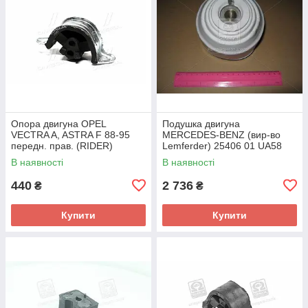
Опора двигуна OPEL
Подушка двигуна
VECTRA A, ASTRA F 88-95
MERCEDES-BENZ (вир-во
передн. прав. (RIDER)
Lemferder) 25406 01 UA58
RD.3438325348 UA58
В наявності
В наявності
440
2 736
₴
₴
Купити
Купити