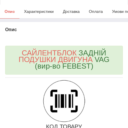
Опис
Характеристики
Доставка
Оплата
Умови п
Опис
bvd_ggl
САЙЛЕНТБЛОК
ЗАДНІЙ
ПОДУШКИ ДВИГУНА
VAG
(вир-во FEBEST)
КОД ТОВАРУ