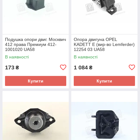
Подушка опори двиг. Москвич
Опора двигуна OPEL
412 права Премиум 412-
KADETT E (вир-во Lemferder)
1001020 UA58
12254 03 UA58
В наявності
В наявності
173
1 084
₴
₴
Купити
Купити