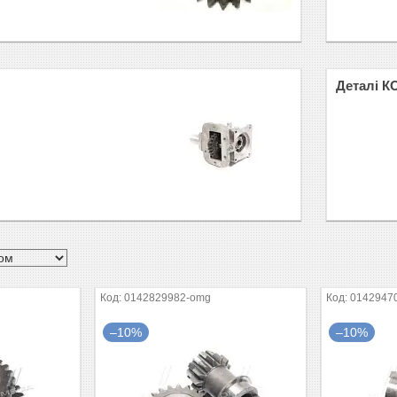
Деталі К
0142829982-omg
0142947
–10%
–10%