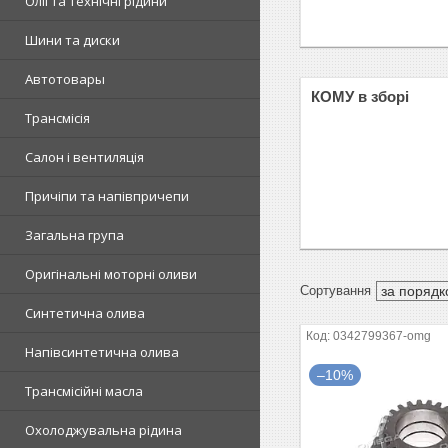
Олії та технічні рідини
Шини та диски
Автотовары
КОМУ в зборі
Трансмісія
Салон і вентиляція
Причіпи та напівпричепи
Загальна група
Оригінальні моторні оливи
Синтетична олива
0342799367-omg
Напівсинтетична олива
–10%
Трансмісійні масла
Охолоджувальна рідина