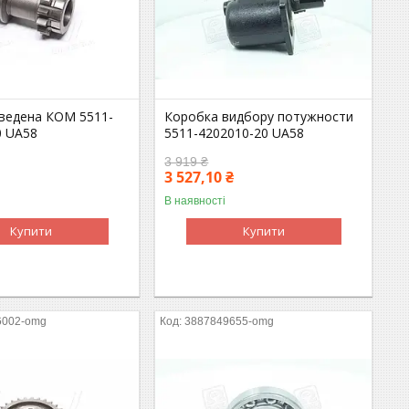
ведена КОМ 5511-
Коробка видбору потужности
0 UA58
5511-4202010-20 UA58
3 919 ₴
3 527,10 ₴
В наявності
Купити
Купити
6002-omg
3887849655-omg