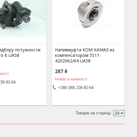
идбору потужности
Напивмуфта КОМ КАМАЗ из
10-Б UA58
компенсатором 5511-
4202062/64 UA58
287 ₴
ності
Немає в наявності
236-82-64
+380 (99) 236-82-64