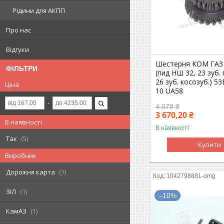
Рідини для АКПП
Про нас
Відгуки
Шестерня КОМ ГАЗ 
ФІЛЬТРИ
(пид НШ 32, 23 зуб.
26 зуб. косозуб.) 5
Ціна
10 UA58
4 078 ₴
3 670,20 ₴
В наявності
В наявності
Так
5
Купити
Виробник
Дорожня карта
7
1042798881-omg
ЗІЛ
1
–10%
КамАЗ
1