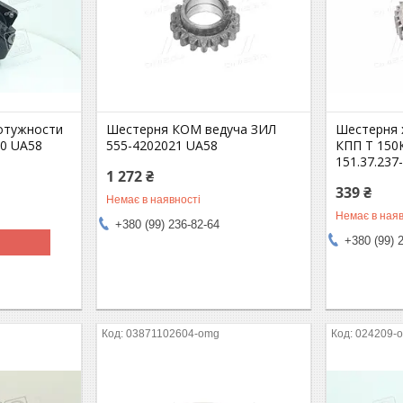
отужности
Шестерня КОМ ведуча ЗИЛ
Шестерня 
10 UA58
555-4202021 UA58
КПП Т 150К
151.37.237
1 272 ₴
339 ₴
Немає в наявності
Немає в наяв
+380 (99) 236-82-64
+380 (99) 
03871102604-omg
024209-