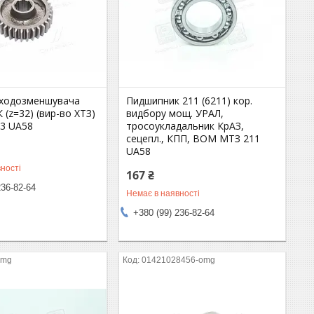
ходозменшувача
Пидшипник 211 (6211) кор.
 (z=32) (вир-во ХТЗ)
видбору мощ. УРАЛ,
-3 UA58
тросоукладальник КрАЗ,
сецепл., КПП, ВОМ МТЗ 211
UA58
ності
167 ₴
236-82-64
Немає в наявності
+380 (99) 236-82-64
omg
01421028456-omg