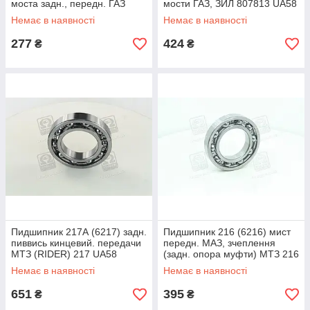
моста задн., передн. ГАЗ
мости ГАЗ, ЗИЛ 807813 UA58
27308 UA58
Немає в наявності
Немає в наявності
277
424
₴
₴
Пидшипник 217А (6217) задн.
Пидшипник 216 (6216) мист
пиввись кинцевий. передачи
передн. МАЗ, зчеплення
МТЗ (RIDER) 217 UA58
(задн. опора муфти) МТЗ 216
UA58
Немає в наявності
Немає в наявності
651
395
₴
₴