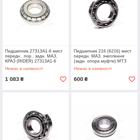
Пидшипник 27313А1-6 мист
Пидшипник 216 (6216) мист
передн., пор., задн. МАЗ,
передн. МАЗ, зчеплення
КРАЗ (RIDER) 27313А1-6
(задн. опора муфти) МТЗ
UA58
(RIDER) 216 UA58
Немає в наявності
Немає в наявності
1 083
600
₴
₴