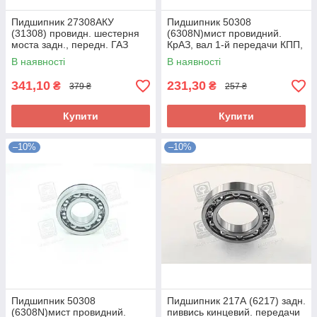
Пидшипник 27308АКУ
Пидшипник 50308
(31308) провидн. шестерня
(6308N)мист провидний.
моста задн., передн. ГАЗ
КрАЗ, вал 1-й передачи КПП,
(RIDER) 27308 UA58
ВОМ МТЗ (RIDER) 50308
В наявності
В наявності
UA58
341,10
231,30
₴
₴
379 ₴
257 ₴
Купити
Купити
–10%
–10%
Пидшипник 50308
Пидшипник 217А (6217) задн.
(6308N)мист провидний.
пиввись кинцевий. передачи