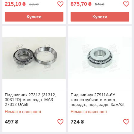
215,10
875,70
₴
₴
239 ₴
973 ₴
Купити
Купити
Пидшипник 27312 (31312,
Пидшипник 27911А-6У
30312D) мост задн. МАЗ
колесо зубчасте моста
27312 UA58
передн., пор., задн. КамАЗ,
ЗИЛ 864769 UA58
Немає в наявності
Немає в наявності
497
724
₴
₴