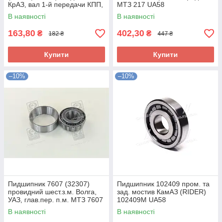
КрАЗ, вал 1-й передачи КПП,
МТЗ 217 UA58
ВОМ МТЗ 50308 UA58
В наявності
В наявності
163,80
402,30
₴
₴
182 ₴
447 ₴
Купити
Купити
–10%
–10%
Пидшипник 7607 (32307)
Пидшипник 102409 пром. та
провидний шест.з.м. Волга,
зад. мостив КамАЗ (RIDER)
УАЗ, глав.пер. п.м. МТЗ 7607
102409М UA58
UA58
В наявності
В наявності