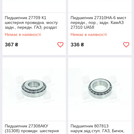
Пидшипник 27709 К1
Пидшипник 27310НА-6 мист
шестерня провидна. мосту
передн., пор., задн. КамАЗ
задн., передн. ГАЗ, роздат.
27310 UA58
коробка ЗИЛ, 51-2402025
Немає в наявності
Немає в наявності
UA58
367
336
₴
₴
Пидшипник 27308АКУ
Пидшипник 807813
(31308) провидн. шестерня
наруж.зад.ступ. ГАЗ, Бичок,