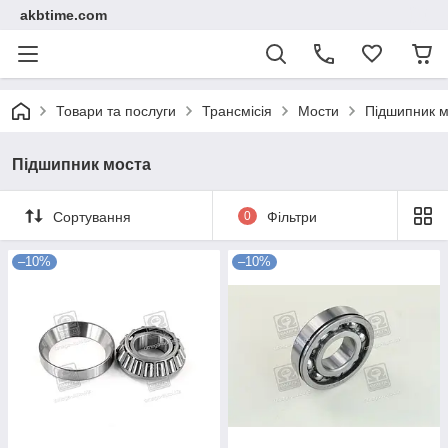
akbtime.com
Товари та послуги
Трансмісія
Мости
Підшипник м
Підшипник моста
Сортування
0
Фільтри
–10%
–10%