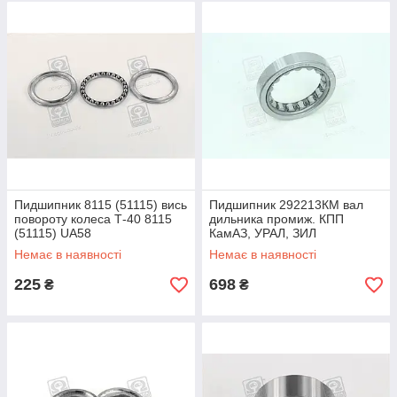
Пидшипник 8115 (51115) вись
Пидшипник 292213КМ вал
повороту колеса Т-40 8115
дильника промиж. КПП
(51115) UA58
КамАЗ, УРАЛ, ЗИЛ
292213К1М UA58
Немає в наявності
Немає в наявності
225
698
₴
₴