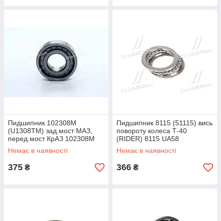
Пидшипник 102308М
Пидшипник 8115 (51115) вись
(U1308TM) зад.мост МАЗ,
повороту колеса Т-40
перед.мост КрАЗ 102308М
(RIDER) 8115 UA58
(U1308TM) UA58
Немає в наявності
Немає в наявності
375
366
₴
₴